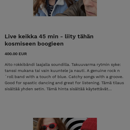
Live keikka 45 min - liity tähän
kosmiseen boogieen
400.00 EUR
Aito rokkibändi laajalla soundilla. Takuuvarma rytmin syke:
tanssi mukana tai vain kuuntele ja nauti. A genuine rock n
´roll band with a touch of blue. Catchy songs with a groove.
Good for spastic dancing and great for listening. Tämä tilaus
sisältää yhden setin. Tämä hinta sisältää käytettävät
soittimet ja niihin vahvistuksen. Hinta sovitellaan ja
matkakorvaus sovitaan erikseen.