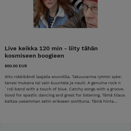
Live keikka 120 min - liity tähän
kosmiseen boogieen
800.00 EUR
Aito rokkibändi laajalla soundilla. Takuuvarma rytmin syke:
tanssi mukana tai vain kuuntele ja nauti. A genuine rock n
´roll band with a touch of blue. Catchy songs with a groove.
Good for spastic dancing and great for listening. Tämä tilaus
kattaa useamman setin erikseen sovittuna. Tämä hinta
sisältää käytettävät soittimet ja niihin vahvistuksen. Hinta
sovitellaan ja matkakorvaus sovitaan erikseen.