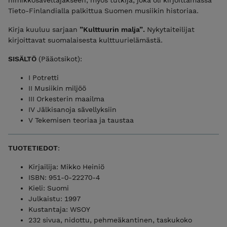
Tieto-Finlandialla palkittua Suomen musiikin historiaa.
Kirja kuuluu sarjaan
”Kulttuurin malja”.
Nykytaiteilijat
kirjoittavat suomalaisesta kulttuurielämästä.
SISÄLTÖ
(Pääotsikot):
I Potretti
II Musiikin miljöö
III Orkesterin maailma
IV Jälkisanoja sävellyksiin
V Tekemisen teoriaa ja taustaa
TUOTETIEDOT
:
Kirjailija: Mikko Heiniö
ISBN: 951-0-22270-4
Kieli: Suomi
Julkaistu: 1997
Kustantaja: WSOY
232 sivua, nidottu, pehmeäkantinen, taskukoko