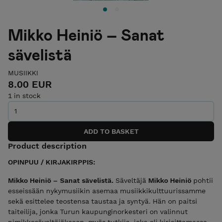
Mikko Heiniö – Sanat
sävelistä
MUSIIKKI
8.00 EUR
1 in stock
Product description
OPINPUU / KIRJAKIRPPIS:
Mikko Heiniö – Sanat sävelistä.
Säveltäjä
Mikko Heiniö
pohtii
esseissään nykymusiikin asemaa musiikkikulttuurissamme
sekä esittelee teostensa taustaa ja syntyä. Hän on paitsi
taiteilija, jonka Turun kaupunginorkesteri on valinnut
nimikkosäveltäjäkseen, myös tutkija, joka oli kirjoittamassa