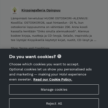
Kirppisgalleria Opinpuu
Lämpimästi tervetuloa! HUOM! OSTOSKORI-ALENNUS:
Koodilla: OSTOSKORI26, saat hintaedun -25 %, kun
ostoskorisi loppusumma on vähintään 25€. Anna koodi
kassalla kenttään "Onko sinulla alennuskoodi". Alennus
koskee kirjoja, nuotteja ja CD-levyjä. Selaile, inspiroidu ja
tee löytöjä! Kirppiksellä käytetyt kirjat, nuotit, CD-levyt ja …
Shop Terms and Conditions
Shop privacy policy
Do you want cookies? 🍪
Cancellation policy
Choose which cookies you want to accept.
CANCEL ORDER
Optional cookies let us show you personalised ads
and marketing — making your Holvi experience
even sweeter.
Read our Cookie Policy.
Hosted by Holvi
Manage cookies
Holvi Payment Services Ltd is regulated by the Financial
Supervisory Authority of Finland as an Authorised Payment
Institution with license to operate in the European Economic
Reject All
Area.