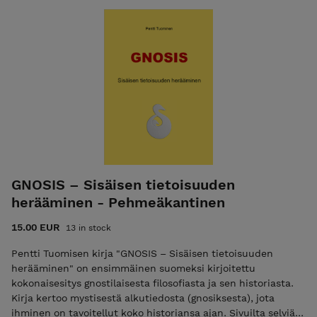
pakettiautomaattiin. Saat saapumisilmoituksen
Mesopotamian ja Persian uskonnoista antiikin Kreikan ja
tekstiviestinä. Noutoaikaa on viikko.
Rooman sekä Intian ja Kiinan uskontoihin ja edelleen
juutalaisuuteen sekä kristinuskon ja islamin eri muotoihin
päätyen uuden ajan uskontoihin sekä uuspakanuuteen ja
ateismiin. Kirjan viimeisessä luvussa tekijä esittää
vertailevan analyysin maailman uskonnoista. Oppaina
puutarhakierroksella toimii 12 maailmankuulua
uskontotieteilijää ja tarinan kertojana on filosofian maisteri
Pentti Tuominen, joka on uskontojen historiaan ja
esoteeriseen mystiikkaan erikoistunut tietokirjailija. Hänellä
on harvinainen kyky kirjoittaa mukaansatempaavasti ja
selkeästi vaikeistakin aiheista. Tässä uusimmassa kirjassaan
GNOSIS – Sisäisen tietoisuuden
hän pöyhii uskontojen fiktiivistä maailmaa tutkivan
herääminen - Pehmeäkantinen
journalistin otteella, ja kertoo niistä sellaistakin, mitä
muualta ei aikaisemmin ole ollut luettavissa. Kirjan oppaat
15.00 EUR
13 in stock
osoittavat uskonto kerrallaan, että kaikki uskonnot ovat
ihmisten keksintöjä. Samalla he riisuvat naamioita ja
Pentti Tuomisen kirja "GNOSIS – Sisäisen tietoisuuden
paljastavat uskontojen hirmutekoja ja huijauksia. Kirjassa on
herääminen" on ensimmäinen suomeksi kirjoitettu
420 sivua ja 40 kuvaa. E-kirjan hinta on 15 €. Alennuskoodilla
kokonaisesitys gnostilaisesta filosofiasta ja sen historiasta.
saat siitä 20 % alennuksen, jolloin hinta on 12 €. > > > Saat
Kirja kertoo mystisestä alkutiedosta (gnosiksesta), jota
tämän e-kirjan sähköpostiisi pdf-tiedostona. Sen katseluun
ihminen on tavoitellut koko historiansa ajan. Sivuilta selviää,