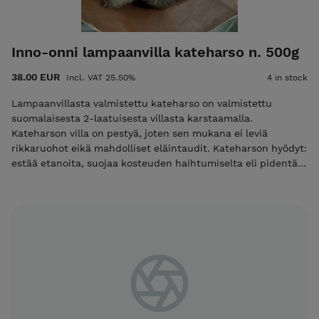
Inno-onni lampaanvilla kateharso n. 500g
38.00 EUR
Incl. VAT 25.50%
4 in stock
Lampaanvillasta valmistettu kateharso on valmistettu
suomalaisesta 2-laatuisesta villasta karstaamalla.
Kateharson villa on pestyä, joten sen mukana ei leviä
rikkaruohot eikä mahdolliset eläintaudit. Kateharson hyödyt:
estää etanoita, suojaa kosteuden haihtumiselta eli pidentää
kasteluväliä, suojaa kylmältä ja lisäksi se on täysin
biohajoava. Tuotteen väri voi vaihdella harmaasta ruskeaan,
sillä se valmistetaan hävikkivillasta. Villaharsorulla on noin
80x120 cm kokoinen ja siitä voit erotella useamman ohuen
harson tarpeiden mukaan.