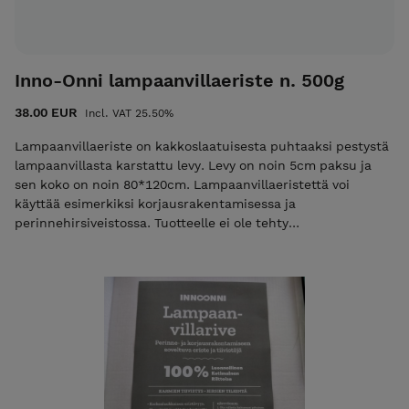
Inno-Onni lampaanvillaeriste n. 500g
38.00 EUR
Incl. VAT 25.50%
Lampaanvillaeriste on kakkoslaatuisesta puhtaaksi pestystä
lampaanvillasta karstattu levy. Levy on noin 5cm paksu ja
sen koko on noin 80*120cm. Lampaanvillaeristettä voi
käyttää esimerkiksi korjausrakentamisessa ja
perinnehirsiveistossa. Tuotteelle ei ole tehty
energiatehokkuuslaskelmia eikä sille ole tehty koinsuojausta.
Tiedot perustuvat käytännön kokemuksiin ja olemassa
olevaan tutkimustietoon. Esimerkiksi Itävaltalaisen Isolena-
villaeristeen julkisiin tietoihin.