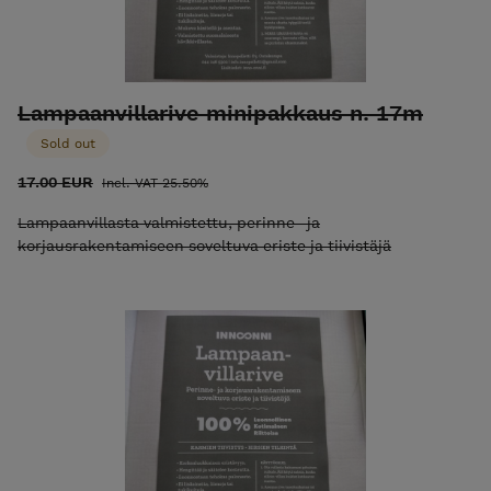
Lampaanvillarive minipakkaus n. 17m
Sold out
17.00 EUR
Incl. VAT 25.50%
Lampaanvillasta valmistettu, perinne- ja
korjausrakentamiseen soveltuva eriste ja tiivistäjä