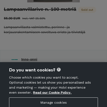
Lampaanvillarive n. 100 metriä
Sold out
55.00 EUR
Incl. VAT 25.50%
Lampaanvillasta valmistettu, perinne- ja
korjausrakentamiseen soveltuva eriste ja tiivistäjä
Inno-onni
Shop Terms and Conditions
Do you want cookies? 🍪
Shop privacy policy
Choose which cookies you want to accept.
CANCEL ORDER
Optional cookies let us show you personalised ads
and marketing — making your Holvi experience
even sweeter.
Read our Cookie Policy.
Hosted by Holvi
Manage cookies
Holvi Payment Services Ltd is regulated by the Financial