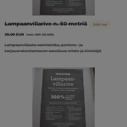
Lampaanvillarive n. 50 metriä
Sold out
35.00 EUR
Incl. VAT 25.50%
Lampaanvillasta valmistettu, perinne- ja
korjausrakentamiseen soveltuva eriste ja tiivistäjä