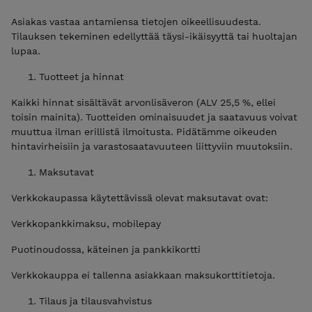
Asiakas vastaa antamiensa tietojen oikeellisuudesta.
Tilauksen tekeminen edellyttää täysi-ikäisyyttä tai huoltajan
lupaa.
Tuotteet ja hinnat
Kaikki hinnat sisältävät arvonlisäveron (ALV 25,5 %, ellei
toisin mainita). Tuotteiden ominaisuudet ja saatavuus voivat
muuttua ilman erillistä ilmoitusta. Pidätämme oikeuden
hintavirheisiin ja varastosaatavuuteen liittyviin muutoksiin.
Maksutavat
Verkkokaupassa käytettävissä olevat maksutavat ovat:
Verkkopankkimaksu, mobilepay
Puotinoudossa, käteinen ja pankkikortti
Verkkokauppa ei tallenna asiakkaan maksukorttitietoja.
Tilaus ja tilausvahvistus