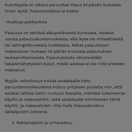
Kuluttajalla on oikeus peruuttaa tilaus 14 päivän kuluessa
ilman syytä. Palautusoikeus ei koske:
-Avattuja pakkauksia
Palautus on tehtävä alkuperäisessä kunnossa. Asiakas
vastaa palautuskustannuksista, ellei kyse ole virheellisestä
tai vahingoittuneesta tuotteesta. Rahat palautetaan
maksutavan mukaan 14 päivän kuluessa palautuksen
vastaanottamisesta. Palautuksesta vähennetään
takaisinlähetyksen kulut, mikäli asiakas ei ole niitä erikseen
maksanut.
Myyjän velvollisuus hoitaa asiakkaalle tieto
peruuttamisoikeudesta hoituu yrityksen puolelta niin, että
asiakas laittaa rastin ruutuun kassalla, merkiksi lukeneensa
käyttö-ja maksuehdot, sekä asiakkaalle toimitetaan tämä
käyttö- ja maksuehdot- liite myös tilausvahvistus
sähköpostin liitteenä.
Reklamaatiot ja virhevastuu