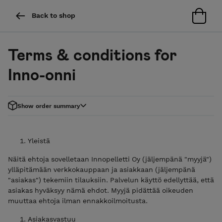
Back to shop
Terms & conditions for
Inno-onni
Show order summary
Yleistä
Näitä ehtoja sovelletaan Innopelletti Oy (jäljempänä "myyjä")
ylläpitämään verkkokauppaan ja asiakkaan (jäljempänä
"asiakas") tekemiin tilauksiin. Palvelun käyttö edellyttää, että
asiakas hyväksyy nämä ehdot. Myyjä pidättää oikeuden
muuttaa ehtoja ilman ennakkoilmoitusta.
Asiakasvastuu