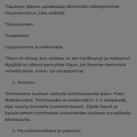
Tilauksen jälkeen asiakkaalle lähetetään sähköpostitse
tilausvahvistus, joka sisältää:
Tilausnumero
Tuotetiedot
Loppusumma ja maksutapa
Tilaus on sitova, kun asiakas on sen hyväksynyt ja maksanut.
Myyjällä on oikeus peruuttaa tilaus, jos ilmenee olennaisia
virheitä (esim. hinta- tai varastovirhe).
Toimitus
Toimitamme tuotteet valitulla toimitustavalla (esim. Posti,
Matkahuolto). Toimitusaika on keskimäärin 2–5 arkipäivää,
ellei muuta ilmoiteta tuotekohtaisesti. Elävät kasvit ja
kausituotteet toimitetaan olosuhteiden mukaan turvallisella
aikataululla.
Peruuttamisoikeus ja palautus