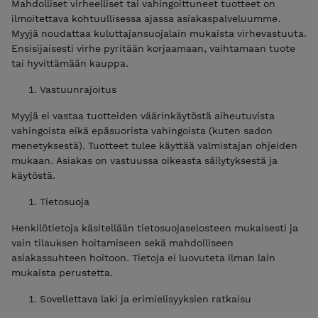
Mahdolliset virheelliset tai vahingoittuneet tuotteet on
ilmoitettava kohtuullisessa ajassa asiakaspalveluumme.
Myyjä noudattaa kuluttajansuojalain mukaista virhevastuuta.
Ensisijaisesti virhe pyritään korjaamaan, vaihtamaan tuote
tai hyvittämään kauppa.
Vastuunrajoitus
Myyjä ei vastaa tuotteiden väärinkäytöstä aiheutuvista
vahingoista eikä epäsuorista vahingoista (kuten sadon
menetyksestä). Tuotteet tulee käyttää valmistajan ohjeiden
mukaan. Asiakas on vastuussa oikeasta säilytyksestä ja
käytöstä.
Tietosuoja
Henkilötietoja käsitellään tietosuojaselosteen mukaisesti ja
vain tilauksen hoitamiseen sekä mahdolliseen
asiakassuhteen hoitoon. Tietoja ei luovuteta ilman lain
mukaista perustetta.
Sovellettava laki ja erimielisyyksien ratkaisu