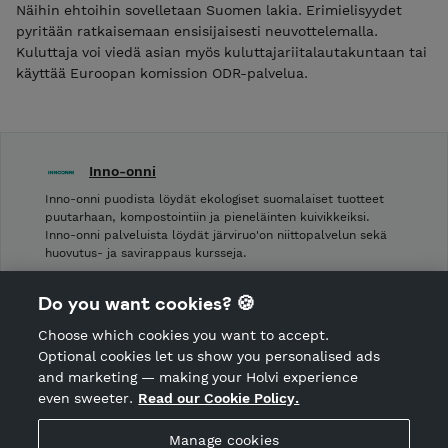
Näihin ehtoihin sovelletaan Suomen lakia. Erimielisyydet
pyritään ratkaisemaan ensisijaisesti neuvottelemalla.
Kuluttaja voi viedä asian myös kuluttajariitalautakuntaan tai
käyttää Euroopan komission ODR-palvelua.
Inno-onni
Inno-onni puodista löydät ekologiset suomalaiset tuotteet
puutarhaan, kompostointiin ja pieneläinten kuivikkeiksi.
Inno-onni palveluista löydät järviruo'on niittopalvelun sekä
huovutus- ja savirappaus kursseja.
Shop Terms and Conditions
Do you want cookies? 🍪
Shop privacy policy
Choose which cookies you want to accept.
CANCEL ORDER
Optional cookies let us show you personalised ads
and marketing — making your Holvi experience
even sweeter.
Read our Cookie Policy.
Hosted by Holvi
Manage cookies