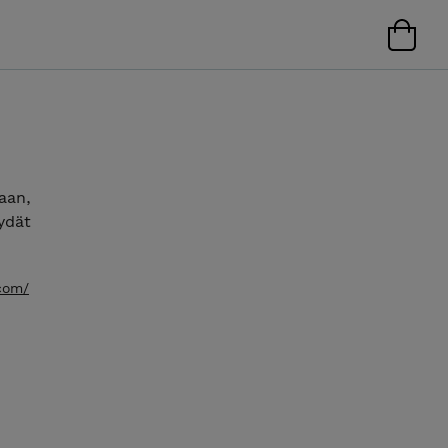
aan,
öydät
.com/