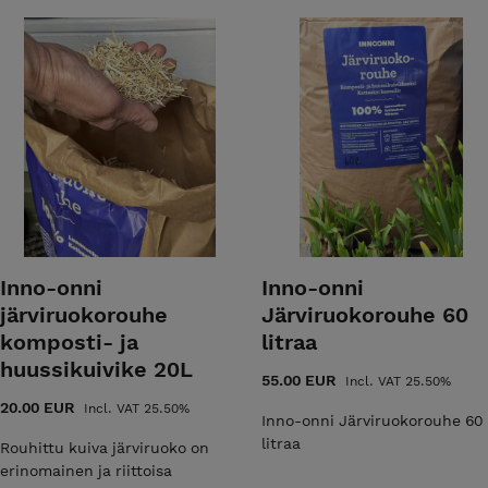
Inno-onni
Inno-onni
järviruokorouhe
Järviruokorouhe 60
komposti- ja
litraa
huussikuivike 20L
55.00 EUR
Incl. VAT 25.50%
20.00 EUR
Incl. VAT 25.50%
Inno-onni Järviruokorouhe 60
litraa
Rouhittu kuiva järviruoko on
erinomainen ja riittoisa