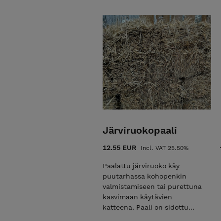
Järviruokopaali
12.55 EUR
Incl. VAT 25.50%
Paalattu järviruoko käy
puutarhassa kohopenkin
valmistamiseen tai purettuna
kasvimaan käytävien
katteena. Paali on sidottu
sisalnarulla, joten se on täysin