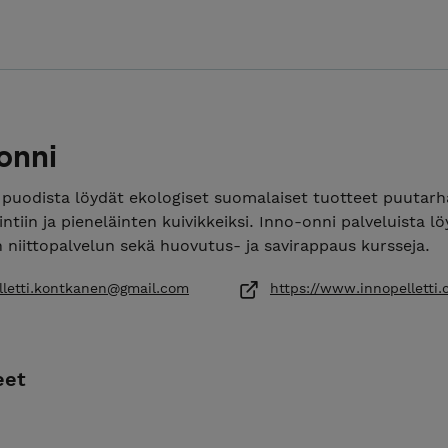
onni
 puodista löydät ekologiset suomalaiset tuotteet puutarh
tiin ja pieneläinten kuivikkeiksi. Inno-onni palveluista l
n niittopalvelun sekä huovutus- ja savirappaus kursseja.
lletti.kontkanen@gmail.com
https://www.innopelletti
eet