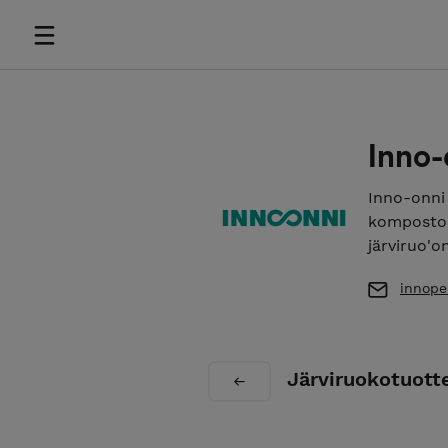
Inno-
Inno-onni
kompostoin
järviruo'o
innope
Järviruokotuott