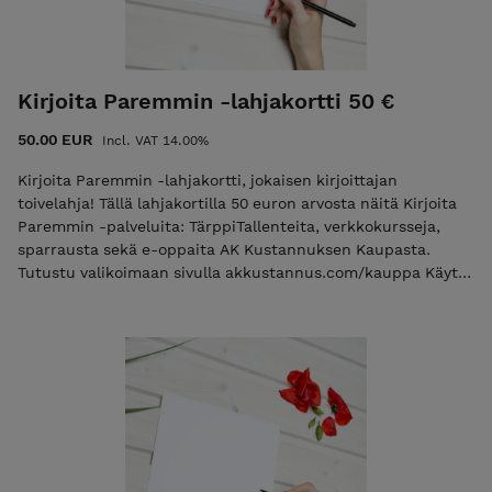
Kirjoita Paremmin -lahjakortti 50 €
50.00 EUR
Incl. VAT 14.00%
Kirjoita Paremmin -lahjakortti, jokaisen kirjoittajan
toivelahja! Tällä lahjakortilla 50 euron arvosta näitä Kirjoita
Paremmin -palveluita: TärppiTallenteita, verkkokursseja,
sparrausta sekä e-oppaita AK Kustannuksen Kaupasta.
Tutustu valikoimaan sivulla akkustannus.com/kauppa Käytä
lahjakortti, ota yhteys: anne@kirjoitaparemmin.fi