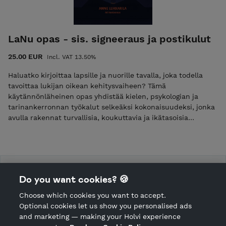
LaNu opas - sis. signeeraus ja postikulut
25.00 EUR
Incl. VAT 13.50%
Haluatko kirjoittaa lapsille ja nuorille tavalla, joka todella
tavoittaa lukijan oikean kehitysvaiheen? Tämä
käytännönläheinen opas yhdistää kielen, psykologian ja
tarinankerronnan työkalut selkeäksi kokonaisuudeksi, jonka
avulla rakennat turvallisia, koukuttavia ja ikätasoisia
tekstejä. Opas kuljettaa sinut varhaislapsuudesta nuoriin
aikuisiin ja näyttää konkreettisesti, mitä eri-ikäinen lukija
ymmärtää, tarvitsee ja jaksaa lukea. Mukana ovat klassiset
tarinarakenteet, toimivat kirjoitustekniikat sekä esimerkit
tunnetuilta tekijöiltä, jotka auttavat sinua onnistumaan
AK Kustannus Kauppa
Do you want cookies? 🍪
omassa kirjoittamisessasi. Tärpit ja treenit tekevät oppaasta
aktiivisen työkalun oman kirjoittajuutesi kehittämiseen. Tilaa
Choose which cookies you want to accept.
omaksi signeerattuna ja kotiosoitteeseesi postitettuna!
CANCEL ORDER
Optional cookies let us show you personalised ads
kampanjatuotteita rajoitetun ajan - tilaa omasi 15.8.2026
and marketing — making your Holvi experience
mennessä. Toimitusaika noin viikko.