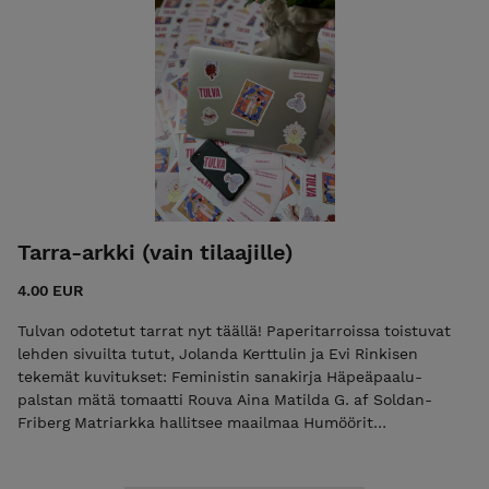
Laxén. Mitä suomalaisten pitäisi tehdä Saamenmaan
dekolonisaation eteen? Kuvanveistäjä Man Yau tekee
kaunista taidetta rumista asioista. +50 sivun edestä
feminististä journalismia, esseitä, arvioita ja viihdettä.
Tarra-arkki (vain tilaajille)
4.00 EUR
Tulvan odotetut tarrat nyt täällä! Paperitarroissa toistuvat
lehden sivuilta tutut, Jolanda Kerttulin ja Evi Rinkisen
tekemät kuvitukset: Feministin sanakirja Häpeäpaalu-
palstan mätä tomaatti Rouva Aina Matilda G. af Soldan-
Friberg Matriarkka hallitsee maailmaa Humöörit
tasapainossa Tulvan logo, slogan ja tekstitarra feministi.
Arkin koko on A5, ja siltä löytyy kahdeksan tarraa. Tilaamalla