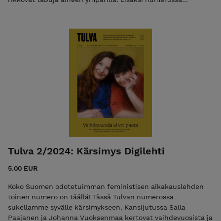
pureskellaan niin raiskausta, politiikkaa kuin
sukupuoliroolejakin.
Tulva 2/2024: Kärsimys Digilehti
5.00 EUR
Koko Suomen odotetuimman feministisen aikakauslehden
toinen numero on täällä! Tässä Tulvan numerossa
sukellamme syvälle kärsimykseen. Kansijutussa Salla
Paajanen ja Johanna Vuoksenmaa kertovat vaihdevuosista ja