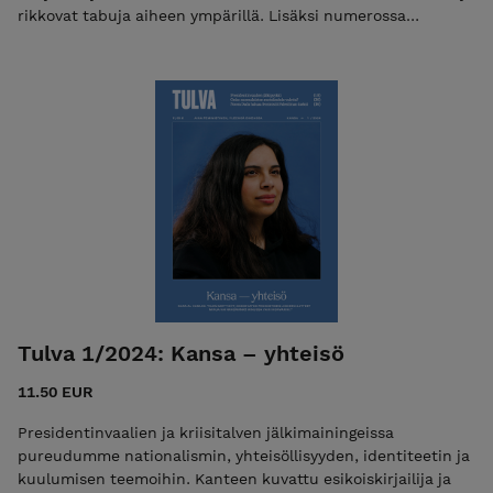
rikkovat tabuja aiheen ympärillä. Lisäksi numerossa
pureskellaan niin raiskausta, politiikkaa kuin
sukupuoliroolejakin.
Tulva 1/2024: Kansa – yhteisö
11.50 EUR
Presidentinvaalien ja kriisitalven jälkimainingeissa
pureudumme nationalismin, yhteisöllisyyden, identiteetin ja
kuulumisen teemoihin. Kanteen kuvattu esikoiskirjailija ja