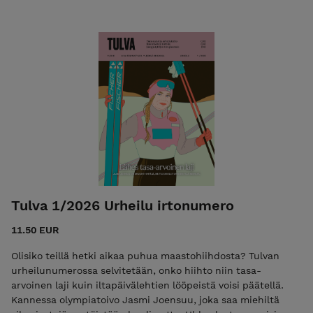
urheilukielto? Futistausta saa seksibileetkin tuntumaan
urheilulta Naisten urheilua on vastustettu monin perustein
Jumppatytöt-esitys satuttaa ja parantaa Uusi kolumnisti
Adina Nivukoski! +50 sivun edestä feminististä journalismia,
esseitä, arvioita ja viihdettä. Lehti lähetetään irtonumeron
tilanneille viikosta 7 alkaen.
Tulva 1/2026 Urheilu irtonumero
11.50 EUR
Olisiko teillä hetki aikaa puhua maastohiihdosta? Tulvan
urheilunumerossa selvitetään, onko hiihto niin tasa-
arvoinen laji kuin iltapäivälehtien lööpeistä voisi päätellä.
Kannessa olympiatoivo Jasmi Joensuu, joka saa miehiltä