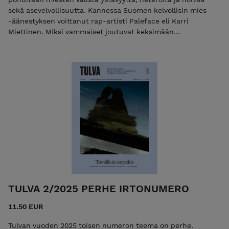
sekä asevelvollisuutta. Kannessa Suomen kelvollisin mies
-äänestyksen voittanut rap-artisti Paleface eli Karri
Miettinen. Miksi vammaiset joutuvat keksimään
maskuliinisuuden uudestaan? Pitäisikö Naisasialiitto Unionin
ottaa jäsenikseen miehiä? Johannes Ekholmin kolumni:
Hoiva on miehen työ Miten päästää irti miesvihasta? +50
sivun edestä feminististä journalismia, esseitä, arvioita ja
viihdettä.
TULVA 2/2025 PERHE IRTONUMERO
11.50 EUR
Tulvan vuoden 2025 toisen numeron teema on perhe.