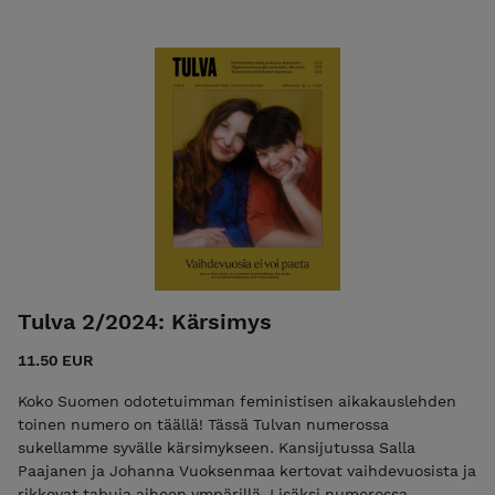
tehnyt hoikkuudesta taas muotia: Tuhoaako ozempic
läskiaktivismin? Useimmille sana Bimbo tuo mieleen vaalean
povipommin. Tiesitkö, että alun perin sana kuitenkin oli
rasistinen herja, jota käytettiin mustista miehistä? Nykyään
on muotia vaatia taiteelta oikeamielistä sanomaa, eikä
pelkkä kauneus riitä. Onko feminismi mennyt taiteen
suhteen liian pitkälle? Moni valkoinen suomalainen ei
vieläkään ole oppinut, ettei afrotukka ole kutsu
kosketukseen. Mitä pitäisi tapahtua, että kihara tukka olisi
neutraali asia? 50 sivun edestä feminististä journalismia,
esseitä, arvioita ja viihdettä.
Tulva 2/2024: Kärsimys
11.50 EUR
Koko Suomen odotetuimman feministisen aikakauslehden
toinen numero on täällä! Tässä Tulvan numerossa
sukellamme syvälle kärsimykseen. Kansijutussa Salla
Paajanen ja Johanna Vuoksenmaa kertovat vaihdevuosista ja
rikkovat tabuja aiheen ympärillä. Lisäksi numerossa