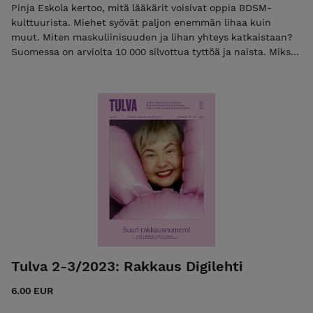
Pinja Eskola kertoo, mitä lääkärit voisivat oppia BDSM-
kulttuurista. Miehet syövät paljon enemmän lihaa kuin
muut. Miten maskuliinisuuden ja lihan yhteys katkaistaan?
Suomessa on arviolta 10 000 silvottua tyttöä ja naista. Miksei
meillä ole silpomisen kieltävää erillislakia? Mustan
feminismin ja veganismin yhteenkietoutunut historia
opettaa väkivallattomuuteen Raisa Omaheimon haastattelu:
Näin läskiaktivismi tuli valtavirtaan Miten käydä salilla
altistumatta laihdutuskulttuurille? 50 sivun edestä
journalismia, sarjakuvaa ja kritiikkiä. Uutuutena
sanaristikko!
Tulva 2-3/2023: Rakkaus Digilehti
6.00 EUR