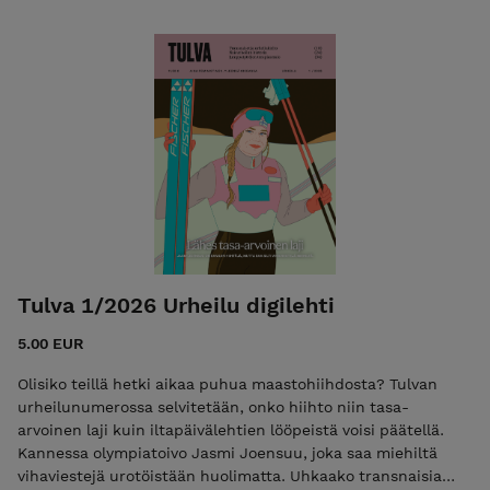
Tulva 1/2026 Urheilu digilehti
5.00 EUR
Olisiko teillä hetki aikaa puhua maastohiihdosta? Tulvan
urheilunumerossa selvitetään, onko hiihto niin tasa-
arvoinen laji kuin iltapäivälehtien lööpeistä voisi päätellä.
Kannessa olympiatoivo Jasmi Joensuu, joka saa miehiltä
vihaviestejä urotöistään huolimatta. Uhkaako transnaisia