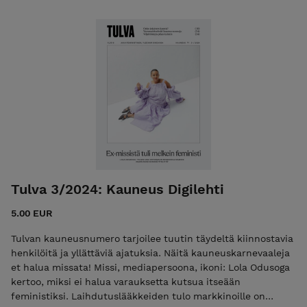
läskiaktivismin? Useimmille sana Bimbo tuo mieleen vaalean
povipommin. Tiesitkö, että alun perin sana kuitenkin oli
rasistinen herja, jota käytettiin mustista miehistä? Nykyään
on muotia vaatia taiteelta oikeamielistä sanomaa, eikä
pelkkä kauneus riitä. Onko feminismi mennyt taiteen
suhteen liian pitkälle? Moni valkoinen suomalainen ei
vieläkään ole oppinut, ettei afrotukka ole kutsu
kosketukseen. Mitä pitäisi tapahtua, että kihara tukka olisi
neutraali asia? 50 sivun edestä feminististä journalismia,
esseitä, arvioita ja viihdettä.
Tulva 3/2024: Kauneus Digilehti
5.00 EUR
Tulvan kauneusnumero tarjoilee tuutin täydeltä kiinnostavia
henkilöitä ja yllättäviä ajatuksia. Näitä kauneuskarnevaaleja
et halua missata! Missi, mediapersoona, ikoni: Lola Odusoga
kertoo, miksi ei halua varauksetta kutsua itseään
feministiksi. Laihdutuslääkkeiden tulo markkinoille on