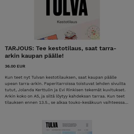
TARJOUS: Tee kestotilaus, saat tarra-
arkin kaupan päälle!
36.00 EUR
Kun teet nyt Tulvan kestotilauksen, saat kaupan päälle
upean tarra-arkin. Paperitarroissa toistuvat lehden sivuilta
tutut, Jolanda Kerttulin ja Evi Rinkisen tekemät kuvitukset.
Arkin koko on A5, ja siltä löytyy kahdeksan tarraa. Kun teet
tilauksen ennen 13.5., se alkaa touko-kesäkuun vaihteessa
ilmestyvästä rauha-teemaisesta numerosta. Tulvan Rauha-
numero kysyy, miten patriarkaatti hyötyy militarismista,
miltä näyttää feministinen rauhantyö ja miksi miesten
elämällä tuntuu sodassa olevan niin vähän arvoa jopa
miehille itselleen.