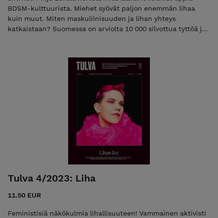
verkoston kaltainen intersektioonalisesti palestiinalaisten
BDSM-kulttuurista. Miehet syövät paljon enemmän lihaa
asiaa ajava liike. paljon muuta: arvioita, ristikko, sarjakuva ja
kuin muut. Miten maskuliinisuuden ja lihan yhteys
jo tutuiksi tulleet vakiopalstat! Kyseessä on ennakkotilaus.
katkaistaan? Suomessa on arviolta 10 000 silvottua tyttöä ja
Ostetut tuotteet lähetetään aikaisintaan 8.3.
naista. Miksei meillä ole silpomisen kieltävää erillislakia?
Mustan feminismin ja veganismin yhteenkietoutunut
historia opettaa väkivallattomuuteen Raisa Omaheimon
haastattelu: Näin läskiaktivismi tuli valtavirtaan Miten käydä
salilla altistumatta laihdutuskulttuurille? 50 sivun edestä
journalismia, sarjakuvaa ja kritiikkiä. Uutuutena
sanaristikko!
Tulva 4/2023: Liha
11.50 EUR
Feministisiä näkökulmia lihallisuuteen! Vammainen aktivisti