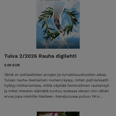
dekolonisaation eteen? Kuvanveistäjä Man Yau tekee
kaunista taidetta rumista asioista. +50 sivun edestä
feminististä journalismia, esseitä, arvioita ja viihdettä.
Tulva 2/2026 Rauha digilehti
5.00 EUR
Tämä on sotilaallisten arvojen ja turvallisuushuolien aikaa.
Tulvan rauha-teemainen numero kysyy, miten patriarkaatti
hyötyy militarismista, miltä näyttää feministinen rauhantyö
ja miksi miesten elämällä tuntuu sodassa olevan niin vähän
arvoa jopa miehille itselleen. Kansijutussa puhuu YK:n
erikoisraportoija Francesca Albanese, joka uskoo
feministisen rauhan olevan mahdollinen Palestiinassa.
Henkilökuvassa pitkän linjan pasifistivaikuttaja Marianne