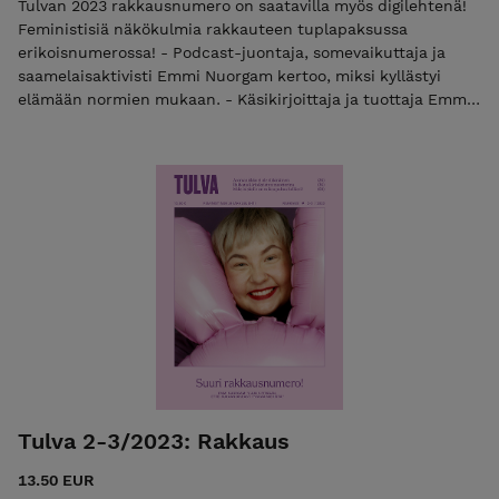
Tulvan 2023 rakkausnumero on saatavilla myös digilehtenä!
Feministisiä näkökulmia rakkauteen tuplapaksussa
erikoisnumerossa! - Podcast-juontaja, somevaikuttaja ja
saamelaisaktivisti Emmi Nuorgam kertoo, miksi kyllästyi
elämään normien mukaan. - Käsikirjoittaja ja tuottaja Emma
Taulo hankki lapsen ilman kumppania - Mitä tapahtuu, kun
feministi rakastuu antifeministiin? - Biseksuaalisuutta on
ollut aina – miksi siihen silti edelleen suhtaudutaan
vaiheena? - Onko ystävyyden kohtalo jäädä romanttisten
suhteiden jalkoihin? - Suomalaisfirma kauppaa miehille
opasta thaimaalaisen vaimon löytämiseen: Miksi? -
Aromanttikko ei kaipaa romantiikka, ja sekös läheisiä
kimmastuttaa! - Uusina vakiokolumnisteina
pikakahvimemegirl alma tuuva Alma Tuuva + 74 sivun edestä
journalismia, sanataidetta, kritiikkiä ja rutkasti uusia
hauskoja palstoja! Tulva palaa julkaisutauolta, jonka aikana
lehteä on kehitetty vastaamaan paremmin lukijoiden
toiveita. Osta nyt täysin uudistunut feministilehti
digitaalisena!
Tulva 2-3/2023: Rakkaus
13.50 EUR