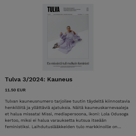
sukupuolirooleihin? Seksilakoilla on pitkä feministinen
historia. Ovatko nykypäivän seksilakot poliittisia liikkeitä vai
elämäntapaan liittyviä valintoja? Datan vallasta puhutaan
usein, mutta harvoin feministisestä näkökulmasta.
Datafeminismi pyrkii täyttämään keskustelun aukot.
Konservativiisten naisten sosiaalisen median sisällöissä
feminismi yhdistyy kovaan, yksilökeskeiseen ja
menestymistä ihannoivaan kulttuuriin. Ovatko he oikeassa?
Ensimmäisessä naisten maailmankonferensissa vaadittiin
laajoja geopoliittisia ja taloudellisia muutoksia naisasian
nimissä. Mitä sen jälkeen tapahtui? +50 sivun edestä
feminististä journalismia, esseitä, arvioita ja viihdettä.
Tulva 3/2024: Kauneus
Ennakkotilaa nyt, niin saat lehden kotiisi suoraan painosta!
11.50 EUR
Tulvan kauneusnumero tarjoilee tuutin täydeltä kiinnostavia
henkilöitä ja yllättäviä ajatuksia. Näitä kauneuskarnevaaleja
et halua missata! Missi, mediapersoona, ikoni: Lola Odusoga
kertoo, miksi ei halua varauksetta kutsua itseään
feministiksi. Laihdutuslääkkeiden tulo markkinoille on
tehnyt hoikkuudesta taas muotia: Tuhoaako ozempic