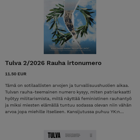
Tulva 2/2026 Rauha irtonumero
11.50 EUR
Tämä on sotilaallisten arvojen ja turvallisuushuolien aikaa.
Tulvan rauha-teemainen numero kysyy, miten patriarkaatti
hyötyy militarismista, miltä näyttää feministinen rauhantyö
ja miksi miesten elämällä tuntuu sodassa olevan niin vähän
arvoa jopa miehille itselleen. Kansijutussa puhuu YK:n
erikoisraportoija Francesca Albanese, joka uskoo
feministisen rauhan olevan mahdollinen Palestiinassa.
Henkilökuvassa pitkän linjan pasifistivaikuttaja Marianne
Laxén. Mitä suomalaisten pitäisi tehdä Saamenmaan