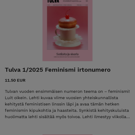
Tulva 1/2025 Feminismi irtonumero
11.50 EUR
Tulvan vuoden ensimmäisen numeron teema on – feminismi!
Luit oikein. Lehti kuvaa viime vuosien yhteiskunnallista
kehitystä feministisen linssin läpi ja avaa tämän hetken
feminismin kipukohtia ja haasteita. Synkistä kehityskuluista
huolimatta lehti sisältää myös toivoa. Lehti ilmestyy viikolla
15. Tilaa 18.3 mennessä! Militarisaatio on tutkijoiden
mukaan vahvistunut Suomessa. Miten se vaikuttaa