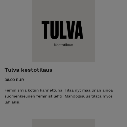
tuet feminististä journalismia. Tarrat ovat toistaiseksi vain
tilaajien ostettavissa. Vapautamme ne myyntiin kaikille
myöhemmin.
Tulva kestotilaus
36.00 EUR
Feminismiä kotiin kannettuna! Tilaa nyt maailman ainoa
suomenkielinen feministilehti! Mahdollisuus tilata myös
lahjaksi.