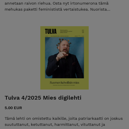
annetaan raivon riehua. Osta nyt irtonumerona tämä
mehukas paketti feminististä vertaistukea. Nuorista
suomalaisnaisista yli 60 prosenttia tulee uutisista vihaiseksi.
Miksei tunne aina johda toimintaan? Pojiksi sosiaalistettujen
lasten julmassa maailmassa armoa ei tunneta tai anneta.
Moni saa autismi- tai ADHD-diagnoosin vasta aikuisena. Sitä
ennen on opittava peittämän osa itsestään. Kun kaikki
suututtaa eikä raivolla ole rajoja, on ratkaisuja etsittävä
laatikon ulkopuolelta. Miten olisi humoraalioppi? +50 sivun
edestä feminististä journalismia, esseitä, arvioita ja
viihdettä. Ennakkotilaa nyt, niin lähetämme lehden heti kun
se tulee painosta! Ilmestyy viikolla 40.
Tulva 4/2025 Mies digilehti
5.00 EUR
Tämä lehti on omistettu kaikille, joita patriarkaatti on joskus
suututtanut, ketuttanut, harmittanut, vituttanut ja