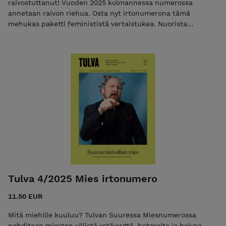
raivostuttanut! Vuoden 2025 kolmannessa numerossa
annetaan raivon riehua. Osta nyt irtonumerona tämä
mehukas paketti feminististä vertaistukea. Nuorista
suomalaisnaisista yli 60 prosenttia tulee uutisista vihaiseksi.
Miksei tunne aina johda toimintaan? Pojiksi sosiaalistettujen
lasten julmassa maailmassa armoa ei tunneta tai anneta.
Moni saa autismi- tai ADHD-diagnoosin vasta aikuisena. Sitä
ennen on opittava peittämän osa itsestään. Kun kaikki
suututtaa eikä raivolla ole rajoja, on ratkaisuja etsittävä
laatikon ulkopuolelta. Miten olisi humoraalioppi? +50 sivun
edestä feminististä journalismia, esseitä, arvioita ja
viihdettä. Ennakkotilaa nyt, niin lähetämme lehden viikolla
40!
Tulva 4/2025 Mies irtonumero
11.50 EUR
Mitä miehille kuuluu? Tulvan Suuressa Miesnumerossa
pohditaan miesten välistä ystävyyttä, heteroita ja hoivaa