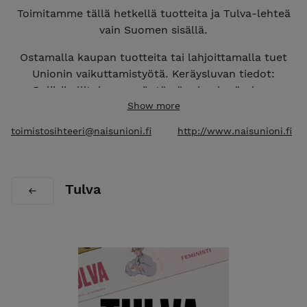
Toimitamme tällä hetkellä tuotteita ja Tulva-lehteä
vain Suomen sisällä.
Ostamalla kaupan tuotteita tai lahjoittamalla tuet
Unionin vaikuttamistyötä. Keräysluvan tiedot:
Poliisihallituksen myöntämä rahankeräyslupa
RA/2022/870 on voimassa 31.5.2022 alkaen
Show more
kaikkialla Suomessa Ahvenanmaata lukuun
toimistosihteeri@naisunioni.fi
http://www.naisunioni.fi
ottamatta. Rahankeräysvaroilla tuetaan yhdistyksen
vaikuttamistyötä, koulutus- ja muiden tapahtumien
järjestämistä, palvelujen, kampanjoiden ja
Tulva
tiedotuksen toteuttamista ja muuta yhdistyksen
yleishyödyllistä tasa-arvotyötä.