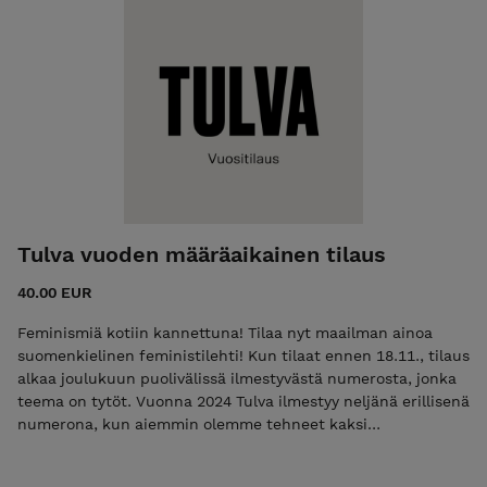
Tulva vuoden määräaikainen tilaus
40.00 EUR
Feminismiä kotiin kannettuna! Tilaa nyt maailman ainoa
suomenkielinen feministilehti! Kun tilaat ennen 18.11., tilaus
alkaa joulukuun puolivälissä ilmestyvästä numerosta, jonka
teema on tytöt. Vuonna 2024 Tulva ilmestyy neljänä erillisenä
numerona, kun aiemmin olemme tehneet kaksi
normaalikokoista ja yhden tuplanumeron. Saat siis yhden
annoksen enemmän kuin aiemmin! Mahdollisuus tilata myös