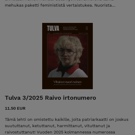
mehukas paketti feminististä vertaistukea. Nuorista
suomalaisnaisista yli 60 prosenttia tulee uutisista vihaiseksi.
Miksei tunne aina johda toimintaan? Pojiksi sosiaalistettujen
lasten julmassa maailmassa armoa ei tunneta tai anneta.
Moni saa autismi- tai ADHD-diagnoosin vasta aikuisena. Sitä
ennen on opittava peittämän osa itsestään. Kun kaikki
suututtaa eikä raivolla ole rajoja, on ratkaisuja etsittävä
laatikon ulkopuolelta. Miten olisi humoraalioppi? +50 sivun
edestä feminististä journalismia, esseitä, arvioita ja
viihdettä. Ennakkotilaa nyt, niin lähetämme lehden viikolla
40!
Tulva 3/2025 Raivo irtonumero
11.50 EUR
Tämä lehti on omistettu kaikille, joita patriarkaatti on joskus
suututtanut, ketuttanut, harmittanut, vituttanut ja
raivostuttanut! Vuoden 2025 kolmannessa numerossa