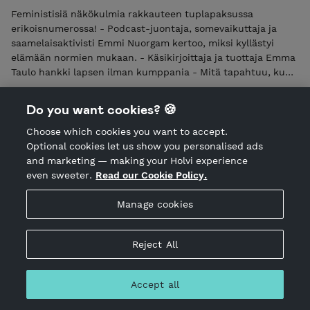
Feministisiä näkökulmia rakkauteen tuplapaksussa
erikoisnumerossa! - Podcast-juontaja, somevaikuttaja ja
saamelaisaktivisti Emmi Nuorgam kertoo, miksi kyllästyi
elämään normien mukaan. - Käsikirjoittaja ja tuottaja Emma
Taulo hankki lapsen ilman kumppania - Mitä tapahtuu, kun
feministi rakastuu antifeministiin? - Biseksuaalisuutta on
ollut aina – miksi siihen silti edelleen suhtaudutaan
Do you want cookies? 🍪
vaiheena? - Onko ystävyyden kohtalo jäädä romanttisten
suhteiden jalkoihin? - Suomalaisfirma kauppaa miehille
Choose which cookies you want to accept.
opasta thaimaalaisen vaimon löytämiseen: Miksi? -
Optional cookies let us show you personalised ads
Aromanttikko ei kaipaa romantiikka, ja sekös läheisiä
and marketing — making your Holvi experience
kimmastuttaa! - Uusina vakiokolumnisteina
even sweeter.
Read our Cookie Policy.
pikakahvimemegirl alma tuuva Alma Tuuva + 74 sivun edestä
journalismia, sanataidetta, kritiikkiä ja rutkasti uusia
Manage cookies
hauskoja palstoja! Tulva palaa julkaisutauolta, jonka aikana
lehteä on kehitetty vastaamaan paremmin lukijoiden
Reject All
toiveita. Osta nyt täysin uudistunut feministilehti!
Vapaaehtoinen maksu Tulvan
Accept all
verkkosisällöistä 10 €