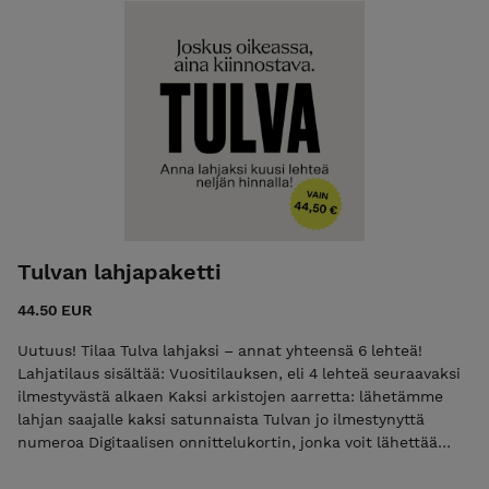
lahjaksi.
Tulvan lahjapaketti
44.50 EUR
Uutuus! Tilaa Tulva lahjaksi – annat yhteensä 6 lehteä!
Lahjatilaus sisältää: Vuositilauksen, eli 4 lehteä seuraavaksi
ilmestyvästä alkaen Kaksi arkistojen aarretta: lähetämme
lahjan saajalle kaksi satunnaista Tulvan jo ilmestynyttä
numeroa Digitaalisen onnittelukortin, jonka voit lähettää
lahjan saajalle Anna lahjaksi ihania lukuhetkiä ja ilahdutat
varmasti! Vuonna 2026 Tulva ilmestyy 4 kertaa ja