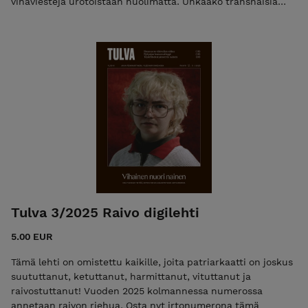
vihaviestejä urotöistään huolimatta. Uhkaako transnaisia
urheilukielto? Futistausta saa seksibileetkin tuntumaan
urheilulta Naisten urheilua on vastustettu monin perustein
Jumppatytöt-esitys satuttaa ja parantaa Uusi kolumnisti
Adina Nivukoski! +50 sivun edestä feminististä journalismia,
esseitä, arvioita ja viihdettä. Lehti lähetetään irtonumeron
tilanneille viikosta 7 alkaen.
Tulva 3/2025 Raivo digilehti
5.00 EUR
Tämä lehti on omistettu kaikille, joita patriarkaatti on joskus
suututtanut, ketuttanut, harmittanut, vituttanut ja
raivostuttanut! Vuoden 2025 kolmannessa numerossa
annetaan raivon riehua. Osta nyt irtonumerona tämä