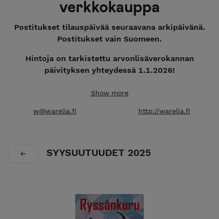
verkkokauppa
Postitukset tilauspäivää seuraavana arkipäivänä.
Postitukset vain Suomeen.
Hintoja on tarkistettu arvonlisäverokannan
päivityksen yhteydessä 1.1.2026!
Tervetuloa kirjaostoksille! Tämä on Warelia-
Show more
kustantamon oma pieni "tehtaanmyymälä". Täältä
w@warelia.fi
http://warelia.fi
saat Warelian kirjat nopeammin kuin mistään
muualta verkosta, sillä lähetettävät kirjat poimitaan
suoraan Warelian omasta varastosta ja postitetaan
sinulle nopeasti ilman ylimääräisiä välikäsiä.
SYYSUUTUUDET 2025
Erikoisnopeat toimitukset suoraan kustantajalta!
Kesäaikaan sinua palvelee myös
Warelian
kivijalkakauppa Tyrvään Pryki Suomen
kirjapääkaupungin Sastamalan Kirjakorttelissa,