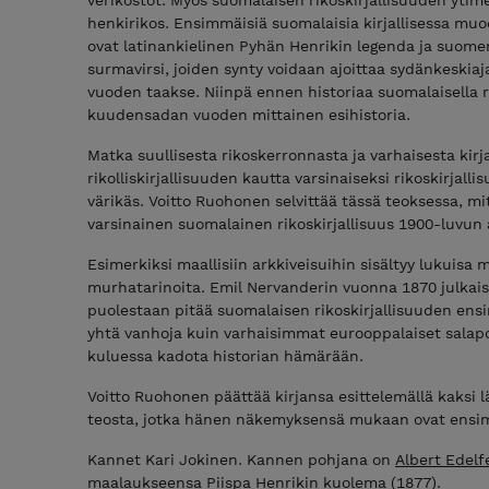
henkirikos. Ensimmäisiä suomalaisia kirjallisessa mu
ovat latinankielinen Pyhän Henrikin legenda ja suome
surmavirsi, joiden synty voidaan ajoittaa sydänkeskia
vuoden taakse. Niinpä ennen historiaa suomalaisella ri
kuudensadan vuoden mittainen esihistoria.
Matka suullisesta rikoskerronnasta ja varhaisesta kirj
rikolliskirjallisuuden kautta varsinaiseksi rikoskirjalli
värikäs. Voitto Ruohonen selvittää tässä teoksessa, m
varsinainen suomalainen rikoskirjallisuus 1900-luvun
Esimerkiksi maallisiin arkkiveisuihin sisältyy lukuis
murhatarinoita. Emil Nervanderin vuonna 1870 julkai
puolestaan pitää suomalaisen rikoskirjallisuuden ens
yhtä vanhoja kuin varhaisimmat eurooppalaiset salapol
kuluessa kadota historian hämärään.
Voitto Ruohonen päättää kirjansa esittelemällä kaksi l
teosta, jotka hänen näkemyksensä mukaan ovat ensim
Kannet Kari Jokinen. Kannen pohjana on
Albert Edelf
maalaukseensa Piispa Henrikin kuolema (1877).