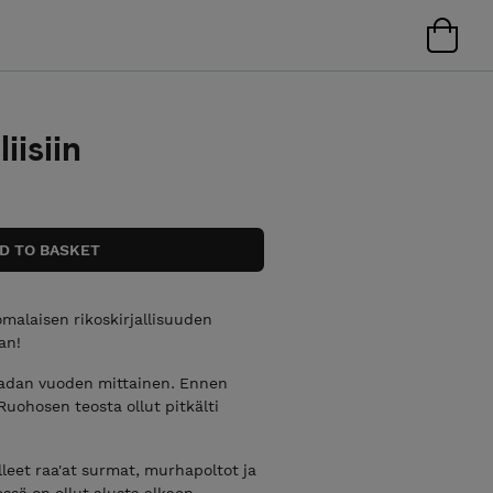
iisiin
omalaisen rikoskirjallisuuden
an!
 sadan vuoden mittainen. Ennen
Ruohosen teosta ollut pitkälti
lleet raa'at surmat, murhapoltot ja
ssä on ollut alusta alkaen