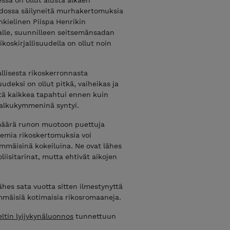
odossa säilyneitä murhakertomuksia
nkielinen Piispa Henrikin
jalle, suunnilleen seitsemänsadan
koskirjallisuudella on ollut noin
allisesta rikoskerronnasta
suudeksi on ollut pitkä, vaiheikas ja
itä kaikkea tapahtui ennen kuin
 alkukymmeninä syntyi.
a määrä runon muotoon puettuja
semia rikoskertomuksia voi
immäisinä kokeiluina. Ne ovat lähes
iisitarinat, mutta ehtivät aikojen
ähes sata vuotta sitten ilmestynyttä
mäisiä kotimaisia rikosromaaneja.
eltin lyijykynäluonnos
tunnettuun