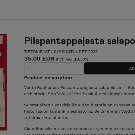
Piispantappajasta salapol
TIETOKIRJAT
/
SYYSUUTUUDET 2025
35.00 EUR
Incl. VAT 13.50%
Product description
Voitto Ruohonen: Piispantappajasta salapoliisiin – Su
esihistoria. SAATAVILLA! Postituskulut sisältyvät hinta
Suomalaisen rikoskirjallisuuden historia on runsaan
historiaa on kuitenkin esihistoria. Se on ennen Voitto 
tutkimatonta aluetta.
Skandinaavisen rikoskerronnan erityinen piirre ovat o
verikostot. Myös suomalaisen rikoskirjallisuuden ytime