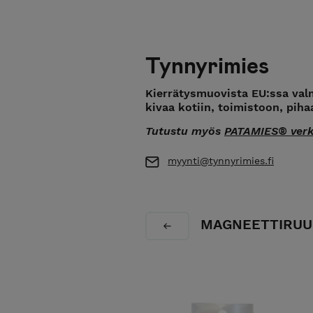
Tynnyrimies
Kierrätysmuovista EU:ssa valm
kivaa kotiin, toimistoon, piha
Tutustu myös
PATAMIES® ver
myynti@tynnyrimies.fi
MAGNEETTIRUU