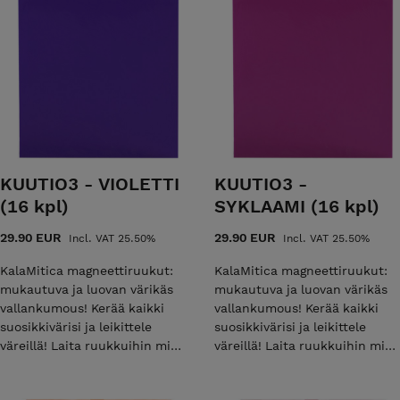
KUUTIO3 - VIOLETTI
KUUTIO3 -
(16 kpl)
SYKLAAMI (16 kpl)
29.90 EUR
29.90 EUR
Incl. VAT 25.50%
Incl. VAT 25.50%
KalaMitica magneettiruukut:
KalaMitica magneettiruukut:
mukautuva ja luovan värikäs
mukautuva ja luovan värikäs
vallankumous! Kerää kaikki
vallankumous! Kerää kaikki
suosikkivärisi ja leikittele
suosikkivärisi ja leikittele
väreillä! Laita ruukkuihin mikä
väreillä! Laita ruukkuihin mikä
tahansa kasvi, josta pidät;
tahansa kasvi, josta pidät;
erityisesti vesikasvit viihtyvät
erityisesti vesikasvit viihtyvät