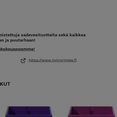
istettuja sadevesituotteita sekä kaikkea
an ja puutarhaan!
kkokauppaamme!
https://www.tynnyrimies.fi
KUT