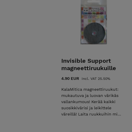
Invisible Support
magneettiruukuille
4.90 EUR
Incl. VAT 25.50%
KalaMitica magneettiruukut:
mukautuva ja luovan värikäs
vallankumous! Kerää kaikki
suosikkivärisi ja leikittele
väreillä! Laita ruukkuihin mikä
tahansa kasvi, josta pidät;
erityisesti vesikasvit viihtyvät