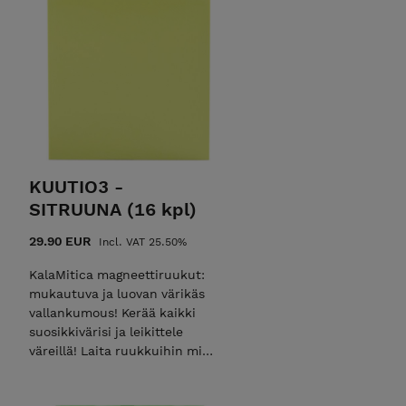
KUUTIO3 -
SITRUUNA (16 kpl)
29.90 EUR
Incl. VAT 25.50%
KalaMitica magneettiruukut:
mukautuva ja luovan värikäs
vallankumous! Kerää kaikki
suosikkivärisi ja leikittele
väreillä! Laita ruukkuihin mikä
tahansa kasvi, josta pidät;
erityisesti vesikasvit viihtyvät