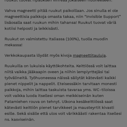
Vahva magneetti pitää ruukut paikoillaan. Jos sinulla ei ole
magneettisia paikkoja omasta takaa, niin “Invisible Support”
lisäosalla saat ruukun mihin tahansa! Ruukut tuovat väriä
kotiisi helposti ja leikkisästi.
Ruukut on valmistettu Italiassa (100%), tuolla muodin
mekassa!
Verkkokaupasta löydät myös kivoja
magneettitauluja
.
Ruukuilla on lukuisia käyttökohteita. Keittiössä voit laittaa
niitä vaikka jääkaapin oveen ja niihin lempiyrttejäsi tai
työvälineitä. Työhuoneessa näissä säilytät kätevästi kaikki
pienet nippelit ja nappelit. Eteisessäkin tarvitaan monesti
paikkoja, mihin laittaa taskuista tavaraa yms. WC-tiloissa
voit vaikka luoda itsellesi oman meikkiseinän kuten
Patamiehen rouva on tehnyt. Ulkona kesäkeittiössä saat
kätevästi keittiön pienet tarvikkeet ja mausteyrtit kivasti
esille. Sekä sisälle että ulos voit värikkäästi rakentaa itsellesi
ns. kasviseinän.