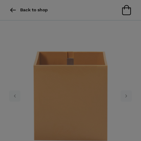
Back to shop
Previous
Next