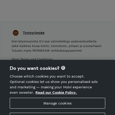
Tynnyrimies
Kierrätysmuovista EU:ssa valmistettuja sadevesituotteita
sekä kaikkea kivaa kotiin, toimistoon, pihaan ja puutarhaan!
Tutustu myös PATAMIES® verkkokauppaamme!
Shop Terms and Conditions
Shop privacy policy
Do you want cookies? 🍪
Cancellation policy
Choose which cookies you want to accept.
CANCEL ORDER
Optional cookies let us show you personalised ads
and marketing — making your Holvi experience
even sweeter.
Read our Cookie Policy.
Hosted by Holvi
Manage cookies
Holvi Payment Services Ltd is regulated by the Financial
Supervisory Authority of Finland as an Authorised Payment