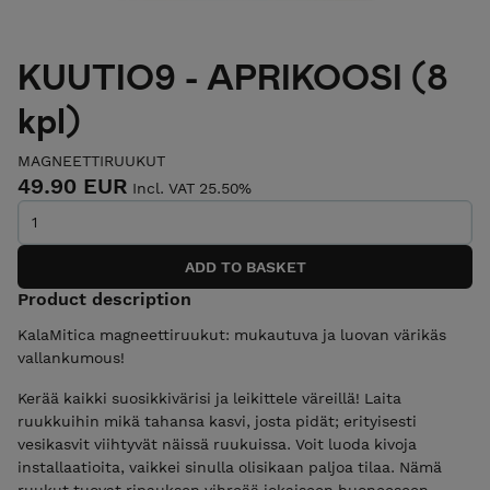
KUUTIO9 - APRIKOOSI (8
kpl)
MAGNEETTIRUUKUT
49.90 EUR
Incl. VAT 25.50%
Product description
KalaMitica magneettiruukut: mukautuva ja luovan värikäs
vallankumous!
Kerää kaikki suosikkivärisi ja leikittele väreillä! Laita
ruukkuihin mikä tahansa kasvi, josta pidät; erityisesti
vesikasvit viihtyvät näissä ruukuissa. Voit luoda kivoja
installaatioita, vaikkei sinulla olisikaan paljoa tilaa. Nämä
ruukut tuovat ripauksen vihreää jokaiseen huoneeseen.