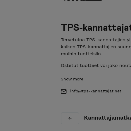
TPS-kannattaja
Tervetuloa TPS-kannattajien y
kaiken TPS-kannattajien suunn
muihin tuotteisiin.
Ostetut tuotteet voi joko nout
vaihtoehtoisesti toimitamme n
ostettava erikseen.
Show more
info@tps-kannattajat.net
Kannattajamatk