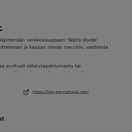
t
lläpitämään verkkokauppaan! Täältä löydät
itteleman ja kaupan olevan merchin, vaatteista
aa sovitusti ottelutapahtumasta tai
e postittaen, huomioithan että postitus on
https://tps-kannattajat.net/
at