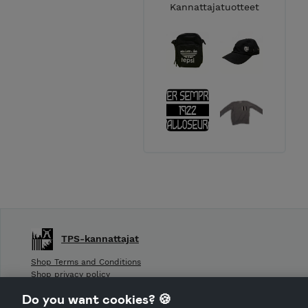
Kannattajatuotteet
TPS-kannattajat
Shop Terms and Conditions
Shop privacy policy
Do you want cookies? 🍪
CANCEL ORDER