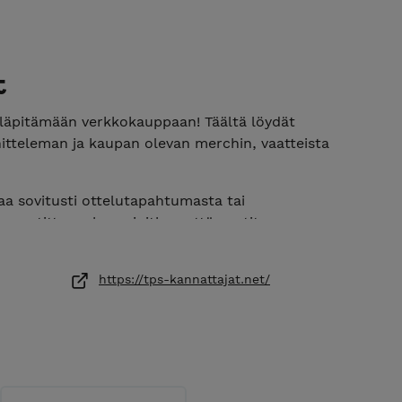
t
lläpitämään verkkokauppaan! Täältä löydät
itteleman ja kaupan olevan merchin, vaatteista
aa sovitusti ottelutapahtumasta tai
e postittaen, huomioithan että postitus on
https://tps-kannattajat.net/