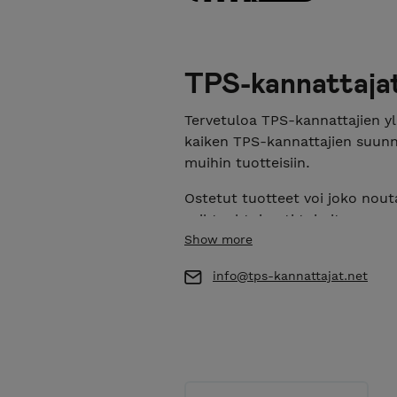
TPS-kannattaja
Tervetuloa TPS-kannattajien y
kaiken TPS-kannattajien suunn
muihin tuotteisiin.
Ostetut tuotteet voi joko nout
vaihtoehtoisesti toimitamme n
ostettava erikseen.
Show more
info@tps-kannattajat.net