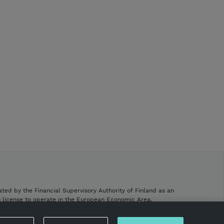
ated by the Financial Supervisory Authority of Finland as an
h license to operate in the European Economic Area.
.