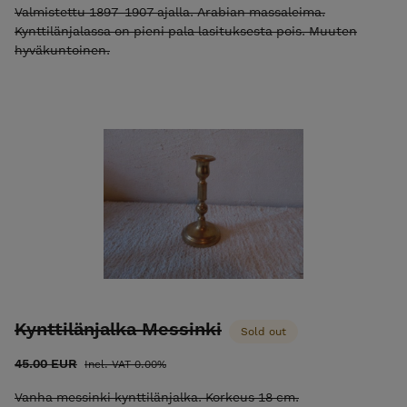
Valmistettu 1897-1907 ajalla. Arabian massaleima.
Kynttilänjalassa on pieni pala lasituksesta pois. Muuten
hyväkuntoinen.
Kynttilänjalka Messinki
Sold out
45.00 EUR
Incl. VAT 0.00%
Vanha messinki kynttilänjalka. Korkeus 18 cm.