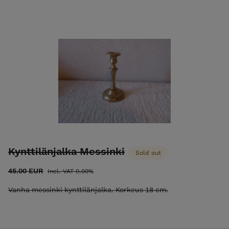
Kynttilänjalka Messinki
Sold out
45.00 EUR
Incl. VAT 0.00%
Vanha messinki kynttilänjalka. Korkeus 18 cm.