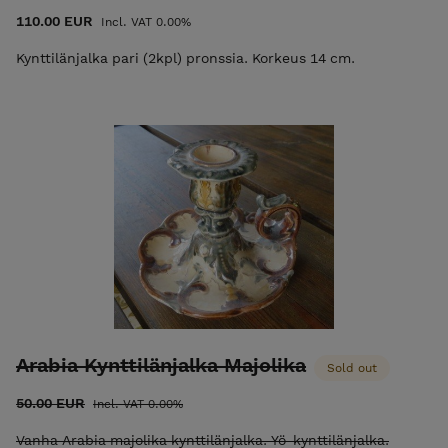
110.00 EUR
Incl. VAT 0.00%
Kynttilänjalka pari (2kpl) pronssia. Korkeus 14 cm.
Arabia Kynttilänjalka Majolika
Sold out
50.00 EUR
Incl. VAT 0.00%
Vanha Arabia majolika kynttilänjalka. Yö-kynttilänjalka.