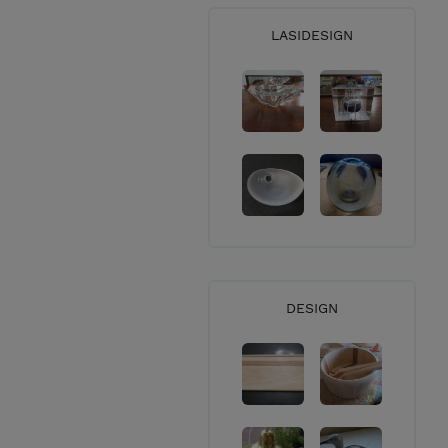
Toimitamme tilaukset pääasias
LASIDESIGN
tilauksesi toimituskulut ennen
noudattavat pääosin Suomen P
Myyntialue - kaikkialle Postin 
Isompien huonekalujen kohdalla
Parhaiten tavoittaa sähköposti
DESIGN