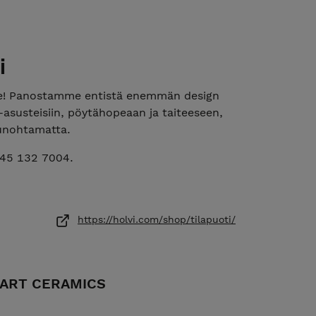
i
! Panostamme entistä enemmän design
a -asusteisiin, pöytähopeaan ja taiteeseen,
a unohtamatta.
045 132 7004.
soite on Lapintie 431 B, 27100 Eurajoki Meiltä
tilaamasi tuotteet. Noutopv kannattaa sopia
https://holvi.com/shop/tilapuoti/
 english via email
: tilapuoti@gmail.com
sioida. Yhdellä istumisella hoidat asiasi
- ART CERAMICS
tiedot jäävät meille, niitä ei luovuteta