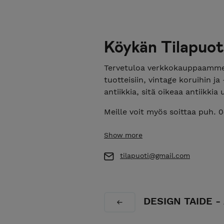
Köykän Tilapuot
Tervetuloa verkkokauppaamme
tuotteisiin, vintage koruihin j
antiikkia, sitä oikeaa antiikki
Meille voit myös soittaa puh. 
Varasto sijaitsee Eurajoella, o
Show more
voit myös noutaa halutessasi 
etukäteen.
tilapuoti@gmail.com
You can take a contact also in
Verkkokaupassamme on helppo a
DESIGN TAIDE 
alusta loppuun. Annetut asiakas
ulkopuolisille.