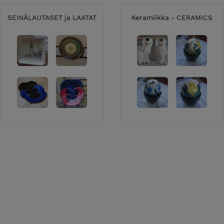
sa Matkahuollon/Postin kuljetuksella. Näet
SEINÄLAUTASET ja LAATAT
Keramiikka - CERAMICS
 kaupan vahvistamista. Toimituskulut
ostin hinnastoa.
ja Matkahuollon tms. välityksellä.
 hinta EI sisällä rahtia.
lla: tilapuoti@gmail.com.