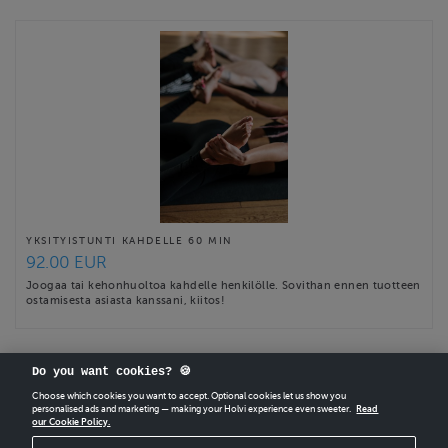
YKSITYISTUNTI KAHDELLE 60 MIN
92.00 EUR
Joogaa tai kehonhuoltoa kahdelle henkilölle. Sovithan ennen tuotteen
ostamisesta asiasta kanssani, kiitos!
Do you want cookies? 🍪
Choose which cookies you want to accept. Optional cookies let us show you
personalised ads and marketing — making your Holvi experience even sweeter.
Read
our Cookie Policy.
CREATE
YOUR OWN HOLVI ONLINE STORE IN MINUTES.