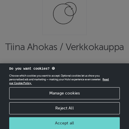
Tiina Ahokas / Verkkokauppa
Do you want cookies? 🍪
Choose which cookies you want to accept. Optional cookies let us show you
personalised ads and marketing — making your Holvi experience even sweeter.
Read
our Cookie Policy.
CREATE
YOUR OWN HOLVI ONLINE STORE IN MINUTES.
Manage cookies
Holvi Payment Services Ltd is regulated by the Financial Supervisory Authority of
Finland as an Authorised Payment Institution with license to operate in the
European Economic Area.
Reject All
© 2026 Holvi Payment Services Ltd.
Accept all
CANCEL ORDER