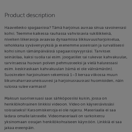
Product description
Haaveiletko spagaatista? Tämä harjoitus auttaa sinua tavoitettasi
kohti. Teemme kaikessa rauhassa vahvistavia tukiliikkeitä,
nivelten liikeratoja avaavaa dynaamista liikkuvuusharjoittelua,
tehokkaita syvävenytyksiä ja etenemme asteittain ja turvallisesti
kohti sinun tämänpäiväistä spagaattisyvyyttäsi. Tarvitset
seinätilaa, kaksi tuolia tai esim. joogatiilet tai tukevat kahvakuulat,
tarvittaessa huovan polven pehmusteeksi ja vielä halutessasi
esim. keskiraskaan kahvakuulan (tämä ei ole välttämätön).
Suosittelen harjoituksen tekemistä 1–3 kertaa viikossa muun
liikuntaharrastuneisuutesi ja harjoitustaustasi huomioiden, näin
tulosta tulee varmasti!
Maksun suoritettuasi saat sähköpostiisi kuitin, jossa on
henkilökohtainen linkkisi videoon. Video on käytettävissäsi
toistaiseksi! Katsomiskertoja ei ole rajattu. Materiaalia ei saa
ladata omalle laitteelle. Videomateriaali on tarkoitettu
yksinomaan ostajan henkilökohtaiseen käyttöön. Linkkiä ei saa
jakaa eteenpäin.