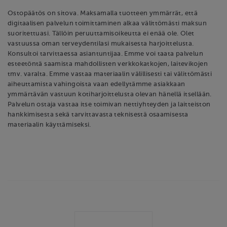
Ostopäätös on sitova. Maksamalla tuotteen ymmärrät, että
digitaalisen palvelun toimittaminen alkaa välittömästi maksun
suoritettuasi. Tällöin peruuttamisoikeutta ei enää ole. Olet
vastuussa oman terveydentilasi mukaisesta harjoittelusta.
Konsultoi tarvittaessa asiantuntijaa. Emme voi taata palvelun
esteetöntä saamista mahdollisten verkkokatkojen, laitevikojen
tmv. varalta. Emme vastaa materiaalin välillisesti tai välittömästi
aiheuttamista vahingoista vaan edellytämme asiakkaan
ymmärtävän vastuun kotiharjoittelusta olevan hänellä itsellään.
Palvelun ostaja vastaa itse toimivan nettiyhteyden ja laitteiston
hankkimisesta sekä tarvittavasta teknisestä osaamisesta
materiaalin käyttämiseksi.