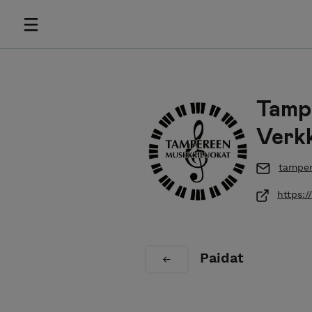
Tampe
Verk
tamper
https:/
Paidat