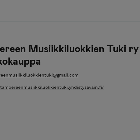
reen Musiikkiluokkien Tuki ry
kokauppa
eenmusiikkiluokkientuki@gmail.com
/tampereenmusiikkiluokkientuki.yhdistysavain.fi/