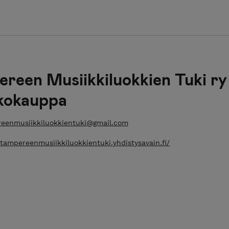
reen Musiikkiluokkien Tuki ry
kokauppa
eenmusiikkiluokkientuki@gmail.com
/tampereenmusiikkiluokkientuki.yhdistysavain.fi/