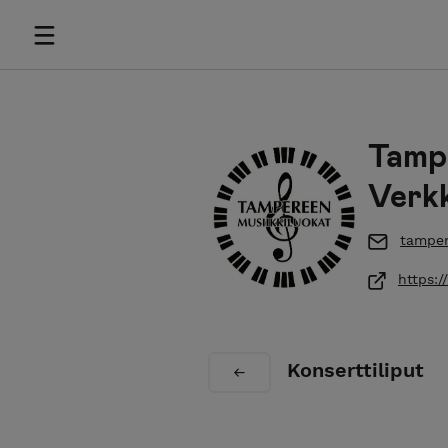
Tampe
Verk
tamper
https:/
Konserttiliput