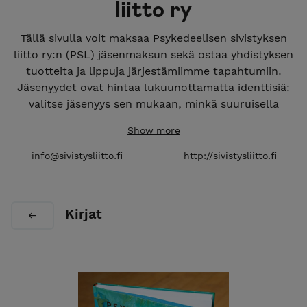
liitto ry
Tällä sivulla voit maksaa Psykedeelisen sivistyksen
liitto ry:n (PSL) jäsenmaksun sekä ostaa yhdistyksen
tuotteita ja lippuja järjestämiimme tapahtumiin.
Jäsenyydet ovat hintaa lukuunottamatta identtisiä:
valitse jäsenyys sen mukaan, minkä suuruisella
summalla haluat tukea yhdistystä. Jos haluat
Show more
osallistua toimintaamme aktiivisemmin,
hae
varsinaisjäseneksemme
!
info@sivistysliitto.fi
http://sivistysliitto.fi
Kirjat