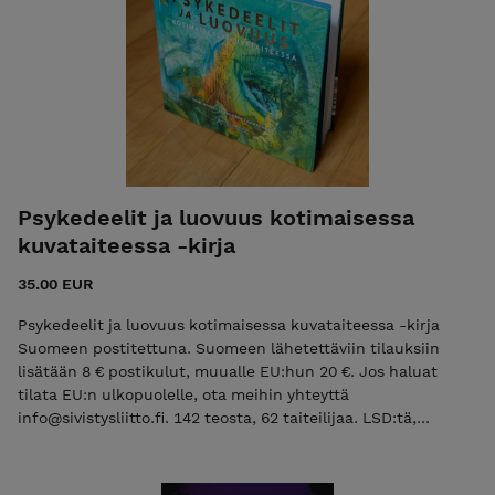
Psykedeelit ja luovuus kotimaisessa
kuvataiteessa -kirja
35.00 EUR
Psykedeelit ja luovuus kotimaisessa kuvataiteessa -kirja
Suomeen postitettuna. Suomeen lähetettäviin tilauksiin
lisätään 8 € postikulut, muualle EU:hun 20 €. Jos haluat
tilata EU:n ulkopuolelle, ota meihin yhteyttä
info@sivistysliitto.fi. 142 teosta, 62 taiteilijaa. LSD:tä,
taikasieniä, DMT:tä, ketamiinia, meskaliinia, kannabista,
kärpässieniä, San Pedroa, päivänsinen siemeniä, salviaa,
changaa, bufoa, MDMA:ta, ayahuascaa. Tietoisuuden tilaa