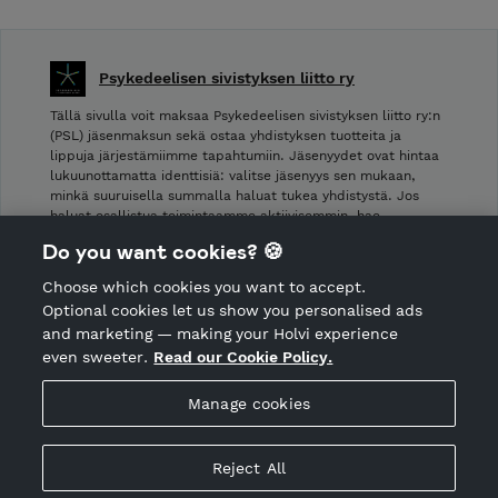
Psykedeelisen sivistyksen liitto ry
Tällä sivulla voit maksaa Psykedeelisen sivistyksen liitto ry:n
(PSL) jäsenmaksun sekä ostaa yhdistyksen tuotteita ja
lippuja järjestämiimme tapahtumiin. Jäsenyydet ovat hintaa
lukuunottamatta identtisiä: valitse jäsenyys sen mukaan,
minkä suuruisella summalla haluat tukea yhdistystä. Jos
haluat osallistua toimintaamme aktiivisemmin, hae
varsinaisjäseneksemme!
Do you want cookies? 🍪
Choose which cookies you want to accept.
CANCEL ORDER
Optional cookies let us show you personalised ads
and marketing — making your Holvi experience
even sweeter.
Read our Cookie Policy.
Hosted by Holvi
Manage cookies
Holvi Payment Services Ltd is regulated by the Financial
Supervisory Authority of Finland as an Authorised Payment
Institution with license to operate in the European Economic
Reject All
Area.