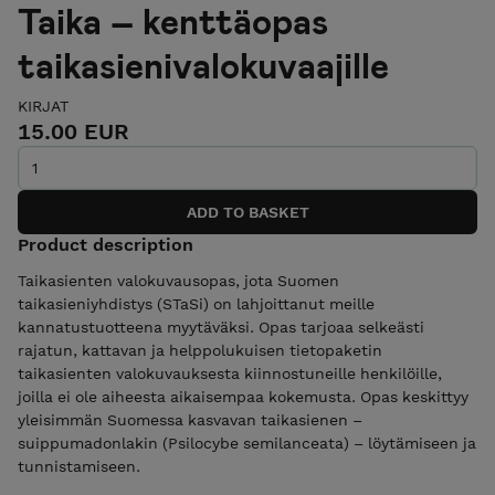
Taika – kenttäopas
taikasienivalokuvaajille
KIRJAT
15.00 EUR
Product description
Taikasienten valokuvausopas, jota Suomen
taikasieniyhdistys (STaSi) on lahjoittanut meille
kannatustuotteena myytäväksi. Opas tarjoaa selkeästi
rajatun, kattavan ja helppolukuisen tietopaketin
taikasienten valokuvauksesta kiinnostuneille henkilöille,
joilla ei ole aiheesta aikaisempaa kokemusta. Opas keskittyy
yleisimmän Suomessa kasvavan taikasienen –
suippumadonlakin (Psilocybe semilanceata) – löytämiseen ja
tunnistamiseen.