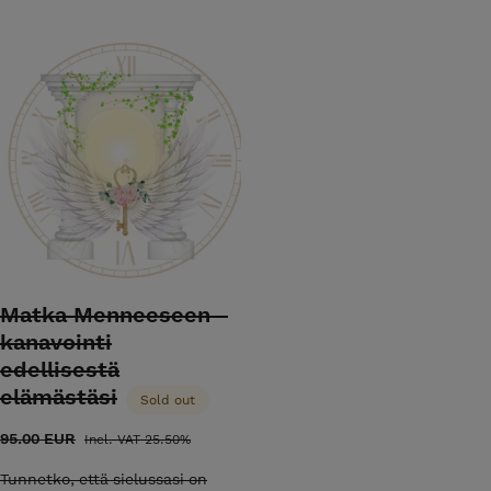
ä – oikea seuraava askel löytyy usein silloin,
ntelemaan. 💗
Matka Menneeseen -
kanavointi
edellisestä
elämästäsi
Sold out
95.00 EUR
Incl. VAT 25.50%
Tunnetko, että sielussasi on