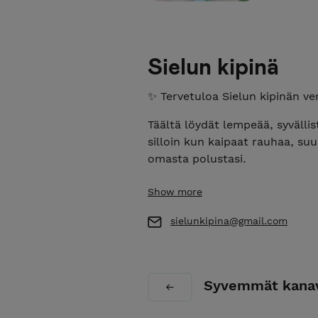
Sielun kipinä
✨ Tervetuloa Sielun kipinän 
Täältä löydät lempeää, syvällis
silloin kun kaipaat rauhaa, su
omasta polustasi.
Olitpa uuden alussa, muutoksen
Show more
löydät täältä juuri tähän hetke
digitaalisia tukituotteita.
sielunkipina@gmail.com
Jos et tiedä mistä aloitt
Jos elämä tuntuu olevan
vaiheisiin.
Syvemmät kanavo
Jos kaipaat syvempää oiva
menneiden elämiesi ymmä