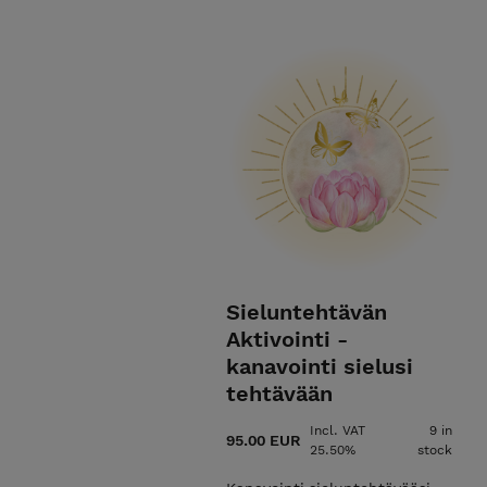
Kulje omaa matkaasi lempeydell
kun pysähdymme hetkeksi kuu
Sieluntehtävän
Aktivointi -
kanavointi sielusi
tehtävään
Incl. VAT
9 in
95.00 EUR
25.50%
stock