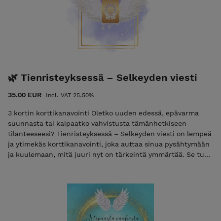
Kulje omaa matkaasi lempeydellä – oikea seuraava
askel löytyy usein silloin, kun pysähdymme hetkeksi
kuuntelemaan. 💗
🌿 Tienristeyksessä – Selkeyden viesti
35.00 EUR
Incl. VAT 25.50%
3 kortin korttikanavointi Oletko uuden edessä, epävarma
suunnasta tai kaipaatko vahvistusta tämänhetkiseen
tilanteeseesi? Tienristeyksessä – Selkeyden viesti on lempeä
ja ytimekäs korttikanavointi, joka auttaa sinua pysähtymään
ja kuulemaan, mitä juuri nyt on tärkeintä ymmärtää. Se tuo
näkyväksi tämän hetken energiat ja antaa selkeän viestin
siitä, mihin suuntaan sinua ollaan ohjaamassa.
Kanavoinnissa vastaanotetaan ohjausta sinulle
ajankohtaisilta enkeleiltä, oppailta ja ylösnousseilta
mestareilta. Saat lempeää tukea ja vahvistusta siihen, missä
olet nyt – ja mikä on seuraava askel. Tämä kanavointi sopii