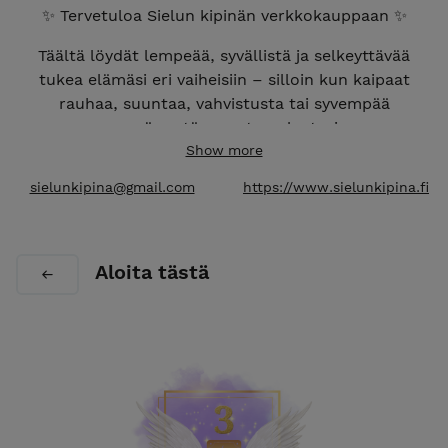
✨ Tervetuloa Sielun kipinän verkkokauppaan ✨
Täältä löydät lempeää, syvällistä ja selkeyttävää
tukea elämäsi eri vaiheisiin – silloin kun kaipaat
rauhaa, suuntaa, vahvistusta tai syvempää
ymmärrystä omasta polustasi.
Show more
Olitpa uuden alussa, muutoksen keskellä tai
sielunkipina@gmail.com
https://www.sielunkipina.fi
etsimässä yhteyttä itseesi, löydät täältä juuri tähän
hetkeen sopivia kanavointeja, energiahoitoja ja
digitaalisia tukituotteita.
Aloita tästä
Jos et tiedä mistä aloittaa, suuntaa kohtaan
Aloita tästä.
Jos elämä tuntuu olevan murroksessa, löydät
tukea muutoksen vaiheisiin.
Jos kaipaat syvempää oivallusta, löydät
tuotteita oman polun ja menneiden elämiesi
ymmärrykseen.