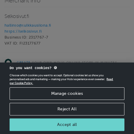
Merchant info
Selkosivut.fi
hallinto@tulkkausilona.fi
https://selkosivut.fi
Business ID: 2317767-7
VAT ID: FI23177677
CREATE
YOUR OWN HOLVI ONLINE STORE IN MINUTES.
Do you want cookies? 🍪
Holvi Payment Services Ltd is regulated by the Financial Supervisory Authority of
Choose which cookies you want to accept. Optional cookies let us show you
Finland as an Authorised Payment Institution with license to operate in the
personalised ads and marketing — making your Holvi experience even sweeter.
Read
our Cookie Policy.
European Economic Area.
© 2026 Holvi Payment Services Ltd.
Manage cookies
Shop Terms and Conditions
CANCEL ORDER
Shop privacy policy
Reject All
Accept all