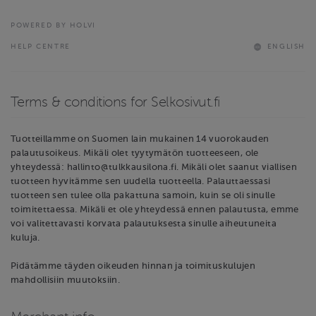
POWERED BY HOLVI
HELP CENTRE
ENGLISH
Terms & conditions for Selkosivut.fi
Tuotteillamme on Suomen lain mukainen 14 vuorokauden
palautusoikeus. Mikäli olet tyytymätön tuotteeseen, ole
yhteydessä: hallinto@tulkkausilona.fi. Mikäli olet saanut viallisen
tuotteen hyvitämme sen uudella tuotteella. Palauttaessasi
tuotteen sen tulee olla pakattuna samoin, kuin se oli sinulle
toimitettaessa. Mikäli et ole yhteydessä ennen palautusta, emme
voi valitettavasti korvata palautuksesta sinulle aiheutuneita
kuluja.
Pidätämme täyden oikeuden hinnan ja toimituskulujen
mahdollisiin muutoksiin.