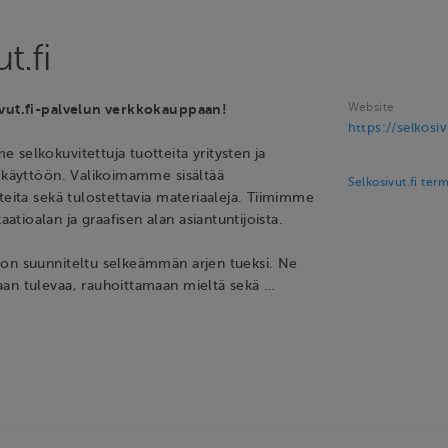
t.fi
Website
ivut.fi-palvelun verkkokauppaan!
https://selkosiv
 selkokuvitettuja tuotteita yritysten ja
n käyttöön. Valikoimamme sisältää
Selkosivut.fi ter
teita sekä tulostettavia materiaaleja. Tiimimme
ioalan ja graafisen alan asiantuntijoista.
on suunniteltu selkeämmän arjen tueksi. Ne
an tulevaa, rauhoittamaan mieltä sekä …