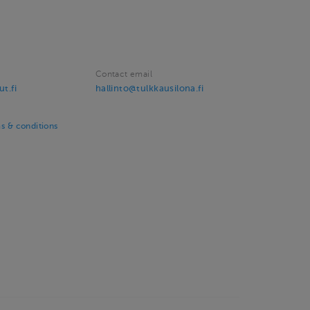
Contact email
ut.fi
hallinto@tulkkausilona.fi
ms & conditions