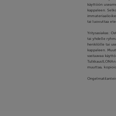
käyttöön useamm
kappaleen. Selk
immateriaalioike
tai luovuttaa et
Yritysasiakas: O
tai yhdelle ryh
henkilölle tai 
kappaleen. Muut
vastaavaa käyttö
TulkkausILONAn i
muuttaa, kopioid
Ongelmatilanteis