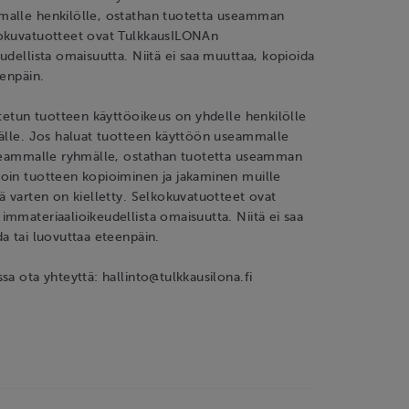
alle henkilölle, ostathan tuotetta useamman
okuvatuotteet ovat TulkkausILONAn
udellista omaisuutta. Niitä ei saa muuttaa, kopioida
eenpäin.
stetun tuotteen käyttöoikeus on yhdelle henkilölle
mälle. Jos haluat tuotteen käyttöön useammalle
useammalle ryhmälle, ostathan tuotetta useamman
oin tuotteen kopioiminen ja jakaminen muille
ä varten on kielletty. Selkokuvatuotteet ovat
mmateriaalioikeudellista omaisuutta. Niitä ei saa
a tai luovuttaa eteenpäin.
sa ota yhteyttä: hallinto@tulkkausilona.fi