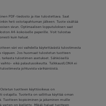
linen PDF-tiedosto ja itse tulostettava. Saat
linkin heti ostotapahtuman jälkeen. Tuote sisältää
koisen sivun. Optimaalisen lopputuloksen saat
doston A4-kokoiselle paperille. Voit tulostaa
onesti kuin haluat.
otteen väri voi vaihdella käytettävästä tulostimesta
ta riippuen. Jos huomaat tulostetun tuotteen
ä, tarkasta tulostimen asetukset. Sähköisellä
e vaihto- eikä palautusoikeutta. TulkkausILONA ei
tulostimesta johtuvista värihäiriöistä.
: Ostetun tuotteen käyttöoikeus on
ti ostajalla. Tuotetta on sallittua käyttää oman
llä. Tuotteen kopioiminen ja jakaminen muille
ä varten on kielletty. Mikäli haluat tuotteen