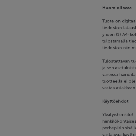
Huomioitavaa
Tuote on digitaa
tiedoston lataus
yhden (1) A4-ko
tulostamalla tie
tiedoston niin m
Tulostettavan tu
ja sen asetuksis
väreissä häiriöit
tuotteella ei ol
vastaa asiakkaan 
Käyttöehdot
Yksityishenkilöt
henkilökohtaises
perhepiirin sisä
vastaavaa käyttö