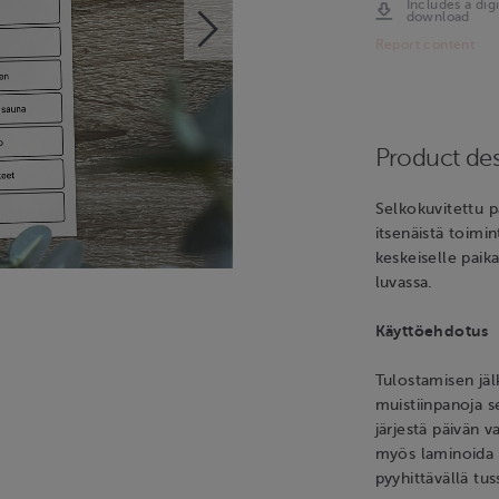
Includes a digi
download
Report content
Product des
Selkokuvitettu p
itsenäistä toimi
keskeiselle paika
luvassa.
Käyttöehdotus
Tulostamisen jäl
muistiinpanoja se
järjestä päivän 
myös laminoida o
pyyhittävällä tuss