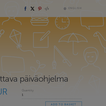
ENGLISH
ettava päiväohjelma
UR
Quantity