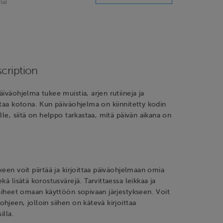
tal
cription
äiväohjelma tukee muistia, arjen rutiineja ja
ntaa kotona. Kun päiväohjelma on kiinnitetty kodin
lle, siitä on helppo tarkastaa, mitä päivän aikana on
keen voit piirtää ja kirjoittaa päiväohjelmaan omia
kä lisätä korostusvärejä. Tarvittaessa leikkaa ja
vaiheet omaan käyttöön sopivaan järjestykseen. Voit
hjeen, jolloin siihen on kätevä kirjoittaa
illa.