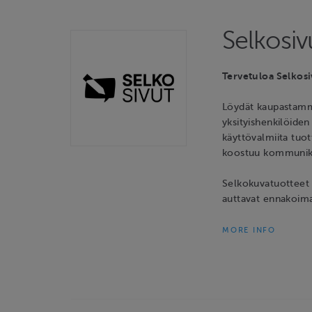
Selkosivu
Tervetuloa Selkos
Löydät kaupastamme
yksityishenkilöide
käyttövalmiita tuot
koostuu kommunikaat
Selkokuvatuotteet 
auttavat ennakoima
MORE INFO