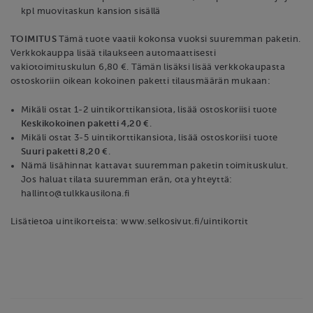
kpl muovitaskun kansion sisällä
TOIMITUS
Tämä tuote vaatii kokonsa vuoksi suuremman paketin.
Verkkokauppa lisää tilaukseen automaattisesti
vakiotoimituskulun 6,80 €. Tämän lisäksi lisää verkkokaupasta
ostoskoriin oikean kokoinen paketti tilausmäärän mukaan:
Mikäli ostat 1-2 uintikorttikansiota, lisää ostoskoriisi tuote
Keskikokoinen paketti 4,20 €
.
Mikäli ostat 3-5 uintikorttikansiota, lisää ostoskoriisi tuote
Suuri paketti 8,20 €
.
Nämä lisähinnat kattavat suuremman paketin toimituskulut.
Jos haluat tilata suuremman erän, ota yhteyttä:
hallinto@tulkkausilona.fi
Lisätietoa uintikorteista: www.selkosivut.fi/uintikortit