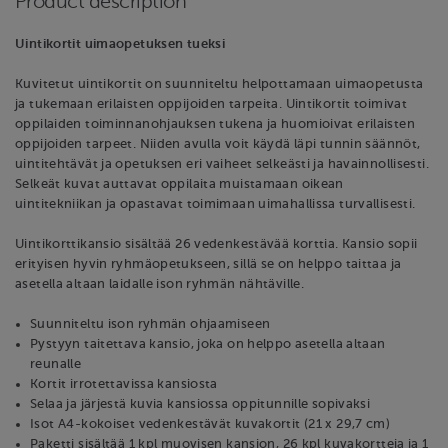
Product description
Uintikortit uimaopetuksen tueksi
Kuvitetut uintikortit on suunniteltu helpottamaan uimaopetusta
ja tukemaan erilaisten oppijoiden tarpeita. Uintikortit toimivat
oppilaiden toiminnanohjauksen tukena ja huomioivat erilaisten
oppijoiden tarpeet. Niiden avulla voit käydä läpi tunnin säännöt,
uintitehtävät ja opetuksen eri vaiheet selkeästi ja havainnollisesti.
Selkeät kuvat auttavat oppilaita muistamaan oikean
uintitekniikan ja opastavat toimimaan uimahallissa turvallisesti.
Uintikorttikansio sisältää 26 vedenkestävää korttia. Kansio sopii
erityisen hyvin ryhmäopetukseen, sillä se on helppo taittaa ja
asetella altaan laidalle ison ryhmän nähtäville.
Suunniteltu ison ryhmän ohjaamiseen
Pystyyn taitettava kansio, joka on helppo asetella altaan
reunalle
Kortit irrotettavissa kansiosta
Selaa ja järjestä kuvia kansiossa oppitunnille sopivaksi
Isot A4-kokoiset vedenkestävät kuvakortit (21 x 29,7 cm)
Paketti sisältää 1 kpl muovisen kansion, 26 kpl kuvakortteja ja 1