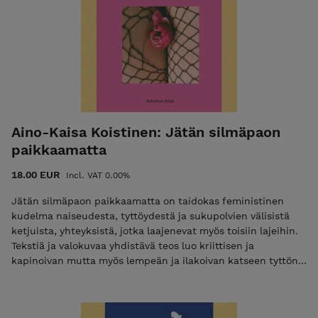
Aino-Kaisa Koistinen: Jätän silmäpaon
paikkaamatta
18.00 EUR
Incl. VAT 0.00%
Jätän silmäpaon paikkaamatta on taidokas feministinen
kudelma naiseudesta, tyttöydestä ja sukupolvien välisistä
ketjuista, yhteyksistä, jotka laajenevat myös toisiin lajeihin.
Tekstiä ja valokuvaa yhdistävä teos luo kriittisen ja
kapinoivan mutta myös lempeän ja ilakoivan katseen tyttönä
kasvamiseen ja naisena elämiseen. Aino-Kaisa Koistinen on
Tampereella asuva oululaislähtöinen sanataiteilija ja tutkija.
Hän työskentelee parhaillaan Taideyliopiston