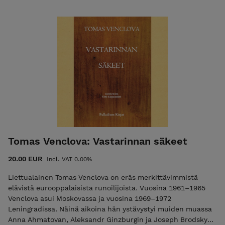
Musiikkisali (1916), Signaali (1918) sekä 1928 postuumeina
julkaistut Ahdistuksen ja tuskan juhlat sekä "puhtaan
runouden" kokoelma Schmollin ensimmäinen kirja. Käsillä
olevaan käännöskokoelmaan on suomentaja Kari Aronpuro
laatinut kattavan osion huomautuksia sekä selventävät
jälkisanat. Paul van Ostaijen on edelleenkin erittäin
arvostettu flaaminkielisen runouden piirissä. Hänen yli
satavuotias tuotantonsa on dadaistin lahja meille edelleen
mitään kaihtamattoman imperialistisen ja kolonialistisen
politiikan oloissa eläville. Runokokoelma, 2025 SUOMENNOS:
Kari Aronpuro INFO: 320 sivua, kovakantinen, koko: A5 ISBN:
978-952-7256-56-5
Tomas Venclova: Vastarinnan säkeet
20.00 EUR
Incl. VAT 0.00%
Liettualainen Tomas Venclova on eräs merkittävimmistä
elävistä eurooppalaisista runoilijoista. Vuosina 1961–1965
Venclova asui Moskovassa ja vuosina 1969–1972
Leningradissa. Näinä aikoina hän ystävystyi muiden muassa
Anna Ahmatovan, Aleksandr Ginzburgin ja Joseph Brodskyn