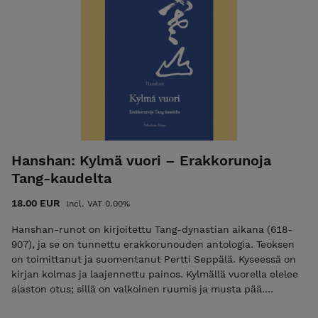
tutkimusinstituutissa, jossa hän tutkii kirjoittamisen
taidetta, kirjoittamalla. Koistisen edellinen runoteos
Uhanalaiset ja silmälläpidettävät ilmestyi vuonna 2021
(Palladium Kirjat). Hänen runoissaan seikkailevat usein
naiset, kissat ja muut eläimet. Runokokoelma, 2026 INFO: 96
sivua, koko A5, kovakantinen ISBN: 978-952-7256-60-2
Hanshan: Kylmä vuori – Erakkorunoja
Tang-kaudelta
18.00 EUR
Incl. VAT 0.00%
Hanshan-runot on kirjoitettu Tang-dynastian aikana (618-
907), ja se on tunnettu erakkorunouden antologia. Teoksen
on toimittanut ja suomentanut Pertti Seppälä. Kyseessä on
kirjan kolmas ja laajennettu painos. Kylmällä vuorella elelee
alaston otus; sillä on valkoinen ruumis ja musta pää.
Käsissään se pitelee kahta kirjakääröä: toinen kuvailee Taoa