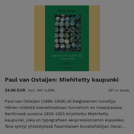
ja toinen sen Voimaa. Kotonaan sillä ei ole pataa eikä uunia;
matkoillaan se ei kanna turhia vaatteita. Mutta kädessään
sillä on aina viisauden miekka valmiina halkaisemaan
harhaluulojen varkaat. Runokokoelma, 2026 SUOMENNOS:
Pertti Seppälä INFO: 168 sivua, kovakantinen, koko: 120 x 170
Paul van Ostaijen: Miehitetty kaupunki
24.00 EUR
Incl. VAT 0.00%
197 in stock
Paul van Ostaijen (1896-1928) oli belgialainen runoilija.
Hänen viidestä kokoelmastaan tunnetuin on maanpaossa
Berliinissä vuosina 1919-1921 kirjoitettu Miehitetty
kaupunki, joka on typografisen ekspressionismin klassikko.
Teos syntyi yhteistyössä flaamilaisen kuvataiteilijan Oscar
Jespersin kanssa. Van Ostaijenin muita runokokoelmia ovat