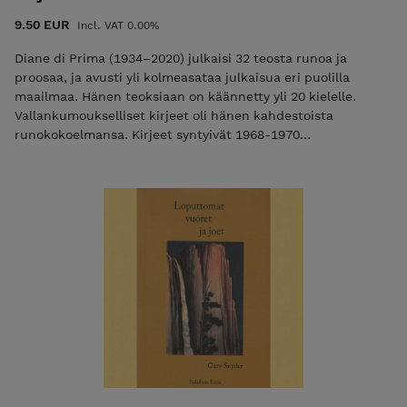
9.50 EUR
Incl. VAT 0.00%
Diane di Prima (1934–2020) julkaisi 32 teosta runoa ja
proosaa, ja avusti yli kolmeasataa julkaisua eri puolilla
maailmaa. Hänen teoksiaan on käännetty yli 20 kielelle.
Vallankumoukselliset kirjeet oli hänen kahdestoista
runokokoelmansa. Kirjeet syntyivät 1968-1970
amerikkalaisen kukkaiskumouksen nosteessa, ja ne ovat
jatkaneet omaa elämäänsä lukuisina erilaisina painoksina.
Omassa lajissaan tämä klassikoksi kohonnut pieni teos on
lyömätön. Diane di Prima päätti 13-vuotiaana tulla
runoilijaksi, kaksikymmenvuotiaana hän tapasi Ezra
Poundin, ja muutaman vuoden vanhempana Ginsbergin,
Kerouacin, Orlovskyn ja Corson. Ensimmäisen runoteoksensa
hän julkaisi vuonna 1958, This Kind of Bird Flies Backwards.
1960-luvulla hänestä tuli beat-henkinen
vallankumouksellinen aktivisti, "sankarillinen sekä elämässä
että runoudessa" (Ginsberg). Hän toimitti lukuisia erilaisia
kirjallisuuslehtiä, kuten Floating Bear (Le Roi Jonesin kanssa
1961–69), Kulchur (1960–61), The Poets Press (1964-69) ja
Eidolon (1972–76). Teatterin, tapahtumien ja