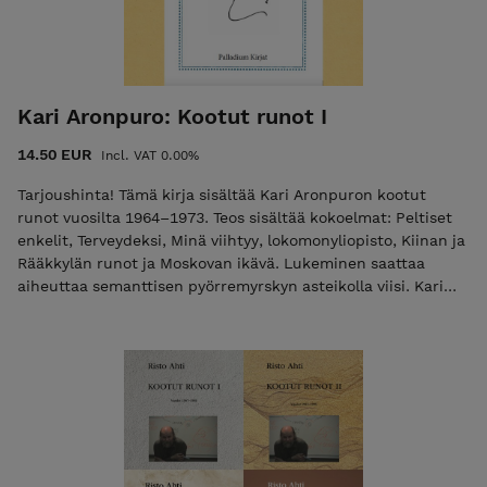
kymmenelle kielelle. Runokokoelma, 2022 INFO: 468 sivua
ISBN: 978-952-7256-34-3
Kari Aronpuro: Kootut runot I
14.50 EUR
Incl. VAT 0.00%
Tarjoushinta! Tämä kirja sisältää Kari Aronpuron kootut
runot vuosilta 1964–1973. Teos sisältää kokoelmat: Peltiset
enkelit, Terveydeksi, Minä viihtyy, lokomonyliopisto, Kiinan ja
Rääkkylän runot ja Moskovan ikävä. Lukeminen saattaa
aiheuttaa semanttisen pyörremyrskyn asteikolla viisi. Kari
Aronpuroa voi hyvällä syyllä pitää yhtenä suomalaisen
nykyrunouden klassikoista. Yli kaksikymmentä
runokokoelmaa julkaisseen Aronpuron esikoisteos ilmestyi
vuonna 1964. Aronpuro on tuotannossaan anarkistinen
kielellä leikittelijä. Hänen runoutensa raaka-aineeksi
kelpaavat yhtäläisesti niin murre, kirjakieli, alatyyliset
ilmaisut kuin tieteelliset termitkin. Kari Aronpuro on saanut
runsain mitoin tunnustusta pitkästä kirjoittajanurastaan, ja