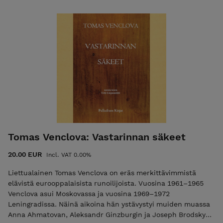
Musiikkisali (1916), Signaali (1918) sekä 1928 postuumeina
julkaistut Ahdistuksen ja tuskan juhlat sekä "puhtaan
runouden" kokoelma Schmollin ensimmäinen kirja. Käsillä
olevaan käännöskokoelmaan on suomentaja Kari Aronpuro
laatinut kattavan osion huomautuksia sekä selventävät
jälkisanat. Paul van Ostaijen on edelleenkin erittäin
arvostettu flaaminkielisen runouden piirissä. Hänen yli
satavuotias tuotantonsa on dadaistin lahja meille edelleen
mitään kaihtamattoman imperialistisen ja kolonialistisen
politiikan oloissa eläville. Runokokoelma, 2025 SUOMENNOS:
Kari Aronpuro INFO: 320 sivua, kovakantinen, koko: A5 ISBN:
978-952-7256-56-5
Tomas Venclova: Vastarinnan säkeet
20.00 EUR
Incl. VAT 0.00%
Liettualainen Tomas Venclova on eräs merkittävimmistä
elävistä eurooppalaisista runoilijoista. Vuosina 1961–1965
Venclova asui Moskovassa ja vuosina 1969–1972
Leningradissa. Näinä aikoina hän ystävystyi muiden muassa
Anna Ahmatovan, Aleksandr Ginzburgin ja Joseph Brodskyn