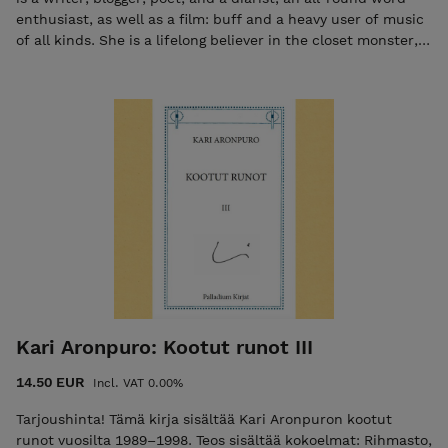
enthusiast, as well as a film: buff and a heavy user of music
of all kinds. She is a lifelong believer in the closet monster,
deadpan delivery of lines, and the protective power of a
teary belly laugh served with an ice-cold stiff drink. She
collects books, vintage garments, and old costume jewelry,
and loves spaghetti with garlic and olive oil, a good bottle of
Barbaresco, and raspberries soaked overnight in rosewater
and limoncello. She lives with her husband in the
picturesque harnict of Siuro, Finland. Runokokoelma, 2022
KANSI: Tiina Rikala INFO: Poems in English, 82 sivua,
kovakantinen ISBN: 978-952-7256-41-1
Kari Aronpuro: Kootut runot III
14.50 EUR
Incl. VAT 0.00%
Tarjoushinta! Tämä kirja sisältää Kari Aronpuron kootut
runot vuosilta 1989–1998. Teos sisältää kokoelmat: Rihmasto,