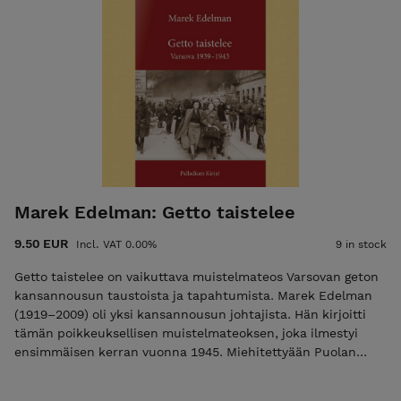
Runokokoelma, 2023 INFO: 478 sivua, pehmeäkantinen, koko:
175 x 210, paino: 727 gr ISBN: 978-952-7256-49-7
Marek Edelman: Getto taistelee
9.50 EUR
Incl. VAT 0.00%
9 in stock
Getto taistelee on vaikuttava muistelmateos Varsovan geton
kansannousun taustoista ja tapahtumista. Marek Edelman
(1919–2009) oli yksi kansannousun johtajista. Hän kirjoitti
tämän poikkeuksellisen muistelmateoksen, joka ilmestyi
ensimmäisen kerran vuonna 1945. Miehitettyään Puolan
vuonna 1939 saksalaiset sulkivat Varsovan juutalaiset
gettoon, josta heidät vietiin tuhoamisleireihin. Terrori ja