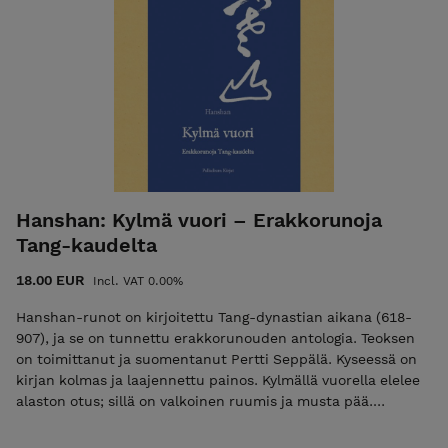
taidetta, kirjoittamalla. Koistisen edellinen runoteos
Uhanalaiset ja silmälläpidettävät ilmestyi vuonna 2021
(Palladium Kirjat). Hänen runoissaan seikkailevat usein
naiset, kissat ja muut eläimet. Runokokoelma, 2026 INFO: 96
sivua, koko A5, kovakantinen ISBN: 978-952-7256-60-2
Hanshan: Kylmä vuori – Erakkorunoja
Tang-kaudelta
18.00 EUR
Incl. VAT 0.00%
Hanshan-runot on kirjoitettu Tang-dynastian aikana (618-
907), ja se on tunnettu erakkorunouden antologia. Teoksen
on toimittanut ja suomentanut Pertti Seppälä. Kyseessä on
kirjan kolmas ja laajennettu painos. Kylmällä vuorella elelee
alaston otus; sillä on valkoinen ruumis ja musta pää.
Käsissään se pitelee kahta kirjakääröä: toinen kuvailee Taoa
ja toinen sen Voimaa. Kotonaan sillä ei ole pataa eikä uunia;