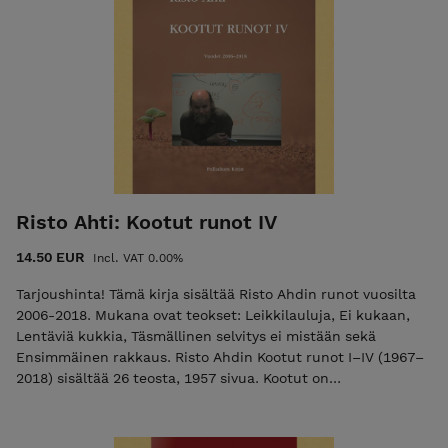
pehmeäkantinen, koko: 175 x 210, paino: 736 gr ISBN: 978-
952-7256-48-0
Risto Ahti: Kootut runot IV
14.50 EUR
Incl. VAT 0.00%
Tarjoushinta! Tämä kirja sisältää Risto Ahdin runot vuosilta
2006-2018. Mukana ovat teokset: Leikkilauluja, Ei kukaan,
Lentäviä kukkia, Täsmällinen selvitys ei mistään sekä
Ensimmäinen rakkaus. Risto Ahdin Kootut runot I–IV (1967–
2018) sisältää 26 teosta, 1957 sivua. Kootut on
kunnianosoitus 80 vuotta täyttäneelle visionäärille, joka on
tuotannollaan ja opetustyöllään lyönyt väkevän leimansa
suomalaiseen nykyrunouteen ja sanan alkemiaan.