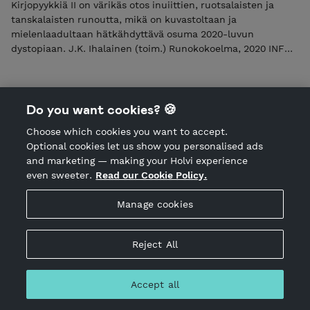
Kirjopyykkiä II on värikäs otos inuiittien, ruotsalaisten ja
tanskalaisten runoutta, mikä on kuvastoltaan ja
mielenlaadultaan hätkähdyttävä osuma 2020-luvun
dystopiaan. J.K. Ihalainen (toim.) Runokokoelma, 2020 INFO:
150 sivua, nidottu ISBN: 978-952-7256-25-1
Do you want cookies? 🍪
Choose which cookies you want to accept.
Optional cookies let us show you personalised ads
and marketing — making your Holvi experience
even sweeter.
Read our Cookie Policy.
Manage cookies
Reject All
J.K. Ihalainen & Sándor Vály: Sytykkeitä
CD
Accept all
9.50 EUR
Incl. VAT 0.00%