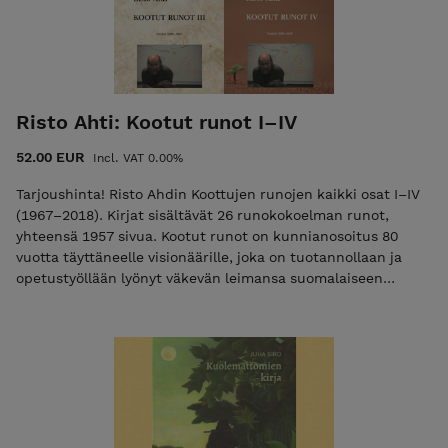
hänen tuotantoaan on käännetty yli kymmenelle kielelle.
Runokokoelma, 2022 INFO: 480 sivua ISBN: 78-952-7256-33-6
Risto Ahti: Kootut runot I–IV
52.00 EUR
Incl. VAT 0.00%
Tarjoushinta! Risto Ahdin Koottujen runojen kaikki osat I–IV
(1967–2018). Kirjat sisältävät 26 runokokoelman runot,
yhteensä 1957 sivua. Kootut runot on kunnianosoitus 80
vuotta täyttäneelle visionäärille, joka on tuotannollaan ja
opetustyöllään lyönyt väkevän leimansa suomalaiseen
nykyrunouteen ja sanan alkemiaan. Teoksissa ovat mukana
kokoelmat: Talvi on harha, Runoja, Unilaulu, Katson silmiin
lasta, Oli kerran kultakettu, Aurinkotanssi, Lintujen
planeetta sekä Ja niin rakentuu jokin silta, Narkissos
talvella, Loistava yksinäisyys, Läsnäolon ikävä, Pieni käsikirja,
Laki, Valitse minut sekä Iloinen laulu Eevasta ja Aatamista,
Iloiset harhaopit, Vain tahallaan voi rakastaa, Kukko
tunkiolla, Aatamin muistiinpanot, Sudet ja lampaat sekä