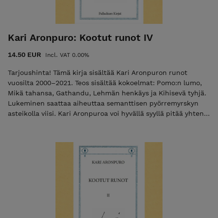
kirjakieli, alatyyliset ilmaisut kuin tieteelliset termitkin. Kari
Aronpuro on saanut runsain mitoin tunnustusta pitkästä
kirjoittajanurastaan, ja hänen tuotantoaan on käännetty yli
kymmenelle kielelle.
Kari Aronpuro: Kootut runot IV
14.50 EUR
Incl. VAT 0.00%
Tarjoushinta! Tämä kirja sisältää Kari Aronpuron runot
vuosilta 2000–2021. Teos sisältää kokoelmat: Pomo:n lumo,
Mikä tahansa, Gathandu, Lehmän henkäys ja Kihisevä tyhjä.
Lukeminen saattaa aiheuttaa semanttisen pyörremyrskyn
asteikolla viisi. Kari Aronpuroa voi hyvällä syyllä pitää yhtenä
suomalaisen nykyrunouden klassikoista. Yli kaksikymmentä
runokokoelmaa julkaisseen Aronpuron esikoisteos ilmestyi
vuonna 1964. Aronpuro on tuotannossaan anarkistinen
kielellä leikittelijä. Hänen runoutensa raaka-aineeksi
kelpaavat yhtäläisesti niin murre, kirjakieli, alatyyliset
ilmaisut kuin tieteelliset termitkin. Kari Aronpuro on saanut
runsain mitoin tunnustusta pitkästä kirjoittajanurastaan, ja
hänen tuotantoaan on käännetty yli kymmenelle kielelle.
Runokokoelma, 2022 INFO: 418 sivua ISBN: 978-952-7256-36-
7