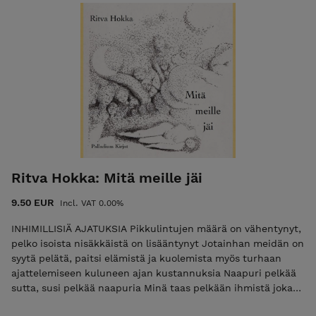
natsien nimittämä “itsehallinto” saivat valtaosan ihmisistä
alistumaan. Mutta getossa toimivat sosialistipuolue Bund ja
vastarintaliike ZOB, jotka aloittivat kansannousun
huhtikuussa 1943. Tietokirja, 2023 SUOMENNOS: Aulis Kallio
ja Jussi Träskilä ESIPUHE & ALAVIITTEET: Aulis Kallio INFO: 94
sivua, kuvitettu ISBN: 978-952-7256-45-9
Ritva Hokka: Mitä meille jäi
9.50 EUR
Incl. VAT 0.00%
INHIMILLISIÄ AJATUKSIA Pikkulintujen määrä on vähentynyt,
pelko isoista nisäkkäistä on lisääntynyt Jotainhan meidän on
syytä pelätä, paitsi elämistä ja kuolemista myös turhaan
ajattelemiseen kuluneen ajan kustannuksia Naapuri pelkää
sutta, susi pelkää naapuria Minä taas pelkään ihmistä joka
muuttuu yhä enemmän omaksi lajikseen ja siksi pelkää