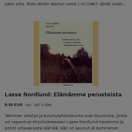
jokin silta. Risto Ahdin Kootut runot I–IV (1967–2018) sisältää
26 teosta, 1957 sivua. Kootut on kunnianosoitus 80 vuotta
täyttäneelle visionäärille, joka on tuotannollaan ja
opetustyöllään lyönyt väkevän leimansa suomalaiseen
nykyrunouteen ja sanan alkemiaan. Runokokoelma, 2023
INFO: 500 sivua, pehmeäkantinen, koko: 175 x 210, paino:
757 gr ISBN: 978-952-7256-46-6
Lasse Nordlund: Elämämme perusteista
9.50 EUR
Incl. VAT 0.00%
Tekninen edistys ja kulutusyhteiskunta ovat illuusioita, joista
voi vapautua! Kirjoituksessaan Lasse Nordlund havainnoi ja
pohtii omavaraista elämää. Hän on asunut yli kymmenen