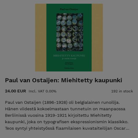
matkoillaan se ei kanna turhia vaatteita. Mutta kädessään
sillä on aina viisauden miekka valmiina halkaisemaan
harhaluulojen varkaat. Runokokoelma, 2026 SUOMENNOS:
Pertti Seppälä INFO: 168 sivua, kovakantinen, koko: 120 x 170
Paul van Ostaijen: Miehitetty kaupunki
24.00 EUR
Incl. VAT 0.00%
192 in stock
Paul van Ostaijen (1896-1928) oli belgialainen runoilija.
Hänen viidestä kokoelmastaan tunnetuin on maanpaossa
Berliinissä vuosina 1919-1921 kirjoitettu Miehitetty
kaupunki, joka on typografisen ekspressionismin klassikko.
Teos syntyi yhteistyössä flaamilaisen kuvataiteilijan Oscar
Jespersin kanssa. Van Ostaijenin muita runokokoelmia ovat