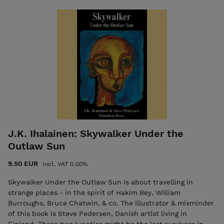
kaikkea Susista en tiedä, kun en ole heidän tuttaviaan Joka
tapauksessa, jos heistä tulee enemmän ihmisen kaltaisia,
olemme pulassa Runokokoelma, 2023 KUVITUS: Risto Ahti
INFO: kovakantinen, 128 sivua ISBN: 978-952-7256-43-5
J.K. Ihalainen: Skywalker Under the
Outlaw Sun
9.50 EUR
Incl. VAT 0.00%
Skywalker Under the Outlaw Sun is about travelling in
strange places - in the spirit of Hakim Bey, William
Burroughs, Bruce Chatwin, & co. The illustrator & mixminder
of this book is Steve Pedersen, Danish artist living in