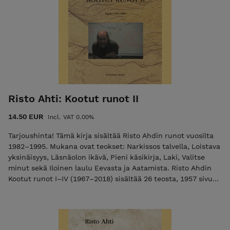
Risto Ahti: Kootut runot II
14.50 EUR
Incl. VAT 0.00%
Tarjoushinta! Tämä kirja sisältää Risto Ahdin runot vuosilta
1982–1995. Mukana ovat teokset: Narkissos talvella, Loistava
yksinäisyys, Läsnäolon ikävä, Pieni käsikirja, Laki, Valitse
minut sekä Iloinen laulu Eevasta ja Aatamista. Risto Ahdin
Kootut runot I–IV (1967–2018) sisältää 26 teosta, 1957 sivua.
Kootut on kunnianosoitus 80 vuotta täyttäneelle visionäärille,
joka on tuotannollaan ja opetustyöllään lyönyt väkevän
leimansa suomalaiseen nykyrunouteen ja sanan alkemiaan.
Runokokoelma, 2023 INFO: 502 sivua, pehmeäkantinen, koko: