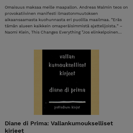
Omaisuus maksaa meille maapallon. Andreas Malmin teos on
provokatiivinen manifesti ilmastonmuutoksen
aikaansaamasta kuohunnasta eri puolilla maailmaa. ”Eräs
tämän alueen kaikkein omaperäisimmistä ajattelijoista.” –
Naomi Klein, This Changes Everything ”Jos elinkelpoinen
maailma vaatii perusteellista muutosta, niin mistä, milloin ja
miten me sen aloitamme? Ehkäpä tällä kirjalla, joka on
provokatiivinen manifesti ilmastoajan uranuurtajalta.” –
David Wallace Wells, The Uninhabitable Earth Tietokirja,
2024 SUOMENNOS: J.K. Ihalainen INFO: 192 sivua,
pehmeäkantinen ISBN: 978-952-7256-54-1
Diane di Prima: Vallankumoukselliset
kirjeet