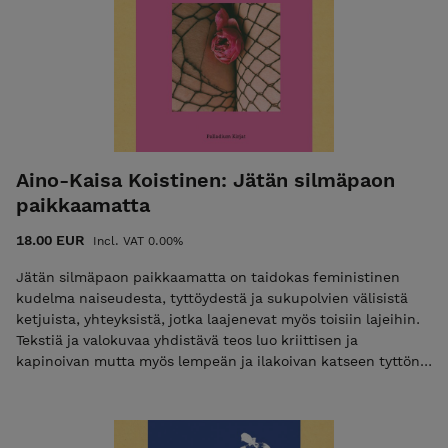
Aino-Kaisa Koistinen: Jätän silmäpaon
paikkaamatta
18.00 EUR
Incl. VAT 0.00%
Jätän silmäpaon paikkaamatta on taidokas feministinen
kudelma naiseudesta, tyttöydestä ja sukupolvien välisistä
ketjuista, yhteyksistä, jotka laajenevat myös toisiin lajeihin.
Tekstiä ja valokuvaa yhdistävä teos luo kriittisen ja
kapinoivan mutta myös lempeän ja ilakoivan katseen tyttönä
kasvamiseen ja naisena elämiseen. Aino-Kaisa Koistinen on
Tampereella asuva oululaislähtöinen sanataiteilija ja tutkija.
Hän työskentelee parhaillaan Taideyliopiston
tutkimusinstituutissa, jossa hän tutkii kirjoittamisen