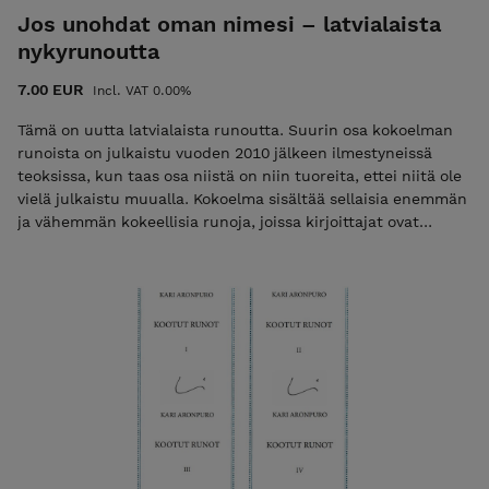
Jos unohdat oman nimesi – latvialaista
nykyrunoutta
7.00 EUR
Incl. VAT 0.00%
Tämä on uutta latvialaista runoutta. Suurin osa kokoelman
runoista on julkaistu vuoden 2010 jälkeen ilmestyneissä
teoksissa, kun taas osa niistä on niin tuoreita, ettei niitä ole
vielä julkaistu muualla. Kokoelma sisältää sellaisia enemmän
ja vähemmän kokeellisia runoja, joissa kirjoittajat ovat
uskaltautuneet venyttämään ilmaisukeinojensa rajoja ja
löytäneet runoutta sieltä, mistä latvialaiset runoilijat eivät
tavallisesti sitä etsi. Šī ir jaunākā latviešu dzeja, kas
drukātās grāmatās iekļauta pēc 2010. gada vai vēl pat nav
publicēta, jo uzrakstīta pavisam nesen. Krājumā atradīsiet
vairāk vai mazāk eksperimentālus dzejoļus, kuros to autori
atļaujas paplašināt poētiskās izteiksmes robežas, atrodot
dzeju tur, kur latviešu dzejnieki to parasti nemeklē. Elvira
Bloma Runokokoelma, 2020 TEKIJÄT: Aivars Madris, Anna
Auzina, Artis Ostups, Arvis Viguls, Ausma Perons, Edvards
Kuks, Einars Pelšs, Elvira Bloma, Ivars Šteinbergs, Karlis