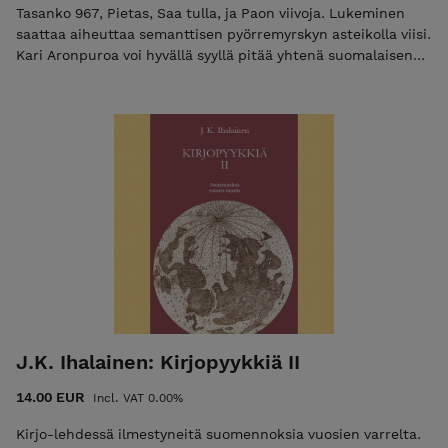
Tasanko 967, Pietas, Saa tulla, ja Paon viivoja. Lukeminen
saattaa aiheuttaa semanttisen pyörremyrskyn asteikolla viisi.
Kari Aronpuroa voi hyvällä syyllä pitää yhtenä suomalaisen
nykyrunouden klassikoista. Yli kaksikymmentä
runokokoelmaa julkaisseen Aronpuron esikoisteos ilmestyi
vuonna 1964. Aronpuro on tuotannossaan anarkistinen
kielellä leikittelijä. Hänen runoutensa raaka-aineeksi
kelpaavat yhtäläisesti niin murre, kirjakieli, alatyyliset
ilmaisut kuin tieteelliset termitkin. Kari Aronpuro on saanut
runsain mitoin tunnustusta pitkästä kirjoittajanurastaan, ja
hänen tuotantoaan on käännetty yli kymmenelle kielelle.
Runokokoelma, 2022 INFO: 416 sivua ISBN: 978-952-7256-35-
0
J.K. Ihalainen: Kirjopyykkiä II
14.00 EUR
Incl. VAT 0.00%
Kirjo-lehdessä ilmestyneitä suomennoksia vuosien varrelta.