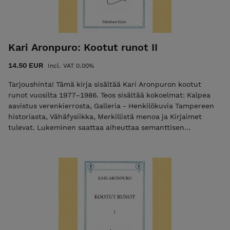
Kari Aronpuro: Kootut runot II
14.50 EUR
Incl. VAT 0.00%
Tarjoushinta! Tämä kirja sisältää Kari Aronpuron kootut
runot vuosilta 1977–1986. Teos sisältää kokoelmat: Kalpea
aavistus verenkierrosta, Galleria - Henkilökuvia Tampereen
historiasta, Vähäfysiikka, Merkillistä menoa ja Kirjaimet
tulevat. Lukeminen saattaa aiheuttaa semanttisen
pyörremyrskyn asteikolla viisi. Kari Aronpuroa voi hyvällä
syyllä pitää yhtenä suomalaisen nykyrunouden klassikoista.
Yli kaksikymmentä runokokoelmaa julkaisseen Aronpuron
esikoisteos ilmestyi vuonna 1964. Aronpuro on
tuotannossaan anarkistinen kielellä leikittelijä. Hänen
runoutensa raaka-aineeksi kelpaavat yhtäläisesti niin murre,
kirjakieli, alatyyliset ilmaisut kuin tieteelliset termitkin. Kari
Aronpuro on saanut runsain mitoin tunnustusta pitkästä
kirjoittajanurastaan, ja hänen tuotantoaan on käännetty yli