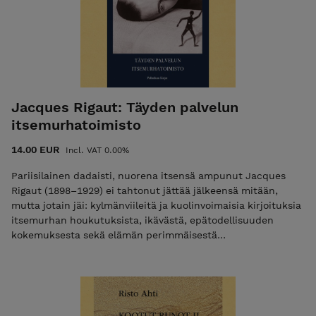
ongelma. Hän tekee Kuolemattomien kirjassa sen, johon vain
taitavin sanankäyttäjä pystyy: avaa meille ovet uuteen
todellisuuteen. - Kulttuuritoimitus Kuolemattomien kirjassa
kuvien voima ei perustu tekniseen mestaruuteen vaan
mielikuvituksen, tunteiden ja tiedostamattoman laukkaan.
Sanat säteilevät, maalauksiin sulaudutaan. Vaikuttava
tulkinta Pier Brueghel vanhemman maalauksesta
Jacques Rigaut: Täyden palvelun
Metsästäjät talvimaisemassa (1565) peittoaa jopa
itsemurhatoimisto
englantilaisklassikko William Carlos Williamsin
samannimisen runon. - Runografi
14.00 EUR
Incl. VAT 0.00%
Pariisilainen dadaisti, nuorena itsensä ampunut Jacques
Rigaut (1898–1929) ei tahtonut jättää jälkeensä mitään,
mutta jotain jäi: kylmänviileitä ja kuolinvoimaisia kirjoituksia
itsemurhan houkutuksista, ikävästä, epätodellisuuden
kokemuksesta sekä elämän perimmäisestä
merkityksettömyydestä. Runokokoelma, 2024 SUOMENNOS:
Janne Salo INFO: 82 sivua, kovakantinen, paino: 233 gr ISBN:
978-952-7256-52-7