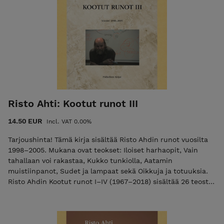
175 x 210, paino: 762 gr ISBN: 978-952-7256-47-3
Risto Ahti: Kootut runot III
14.50 EUR
Incl. VAT 0.00%
Tarjoushinta! Tämä kirja sisältää Risto Ahdin runot vuosilta
1998–2005. Mukana ovat teokset: Iloiset harhaopit, Vain
tahallaan voi rakastaa, Kukko tunkiolla, Aatamin
muistiinpanot, Sudet ja lampaat sekä Oikkuja ja totuuksia.
Risto Ahdin Kootut runot I–IV (1967–2018) sisältää 26 teosta,
1957 sivua. Kootut on kunnianosoitus 80 vuotta täyttäneelle
visionäärille, joka on tuotannollaan ja opetustyöllään lyönyt
väkevän leimansa suomalaiseen nykyrunouteen ja sanan
alkemiaan. Runokokoelma, 2023 INFO: 482 sivua,