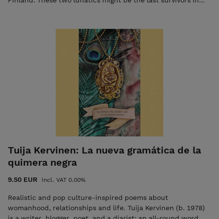
Finland. These two lunatics might be the last survivors in
the Northern Caves of Oblivion. J.K.Ihalainen has written
more than 10 books in English. Runokokoelma, 2022
KUVITUS: Steve Pedersen INFO: 56 sivua, pehmeäkantinen,
englanninkielinen, 2. painos ISBN: 978-952-7256-42-8
Tuija Kervinen: La nueva gramática de la
quimera negra
9.50 EUR
Incl. VAT 0.00%
Realistic and pop culture-inspired poems about
womanhood, relationships and life. Tuija Kervinen (b. 1978)
is a writer, blogger, poet, and a diarist; an all-round word