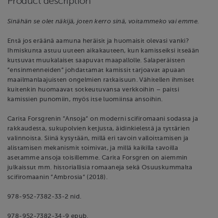
Product description
Sinähän se olet näkijä, joten kerro sinä, voitammeko vai emme.
Entä jos eräänä aamuna heräisit ja huomaisit olevasi vanki?
Ihmiskunta astuu uuteen aikakauteen, kun kamisseiksi itseään
kutsuvat muukalaiset saapuvat maapallolle. Salaperäisten
”ensinmenneiden” johdattamat kamissit tarjoavat apuaan
maailmanlaajuisten ongelmien ratkaisuun. Vähitellen ihmiset
kuitenkin huomaavat sotkeutuvansa verkkoihin – paitsi
kamissien punomiin, myös itse luomiinsa ansoihin.
Carita Forsgrenin ”Ansoja” on moderni scifiromaani sodasta ja
rakkaudesta, sukupolvien ketjusta, äidinkielestä ja tyttärien
valinnoista. Siinä kysytään, millä eri tavoin valloittamisen ja
alistamisen mekanismit toimivat, ja millä kaikilla tavoilla
asetamme ansoja toisillemme. Carita Forsgren on aiemmin
julkaissut mm. historiallisia romaaneja sekä Osuuskummalta
scifiromaanin ”Ambrosia” (2018).
978-952-7382-33-2 nid.
978-952-7382-34-9 epub.