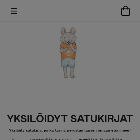
YKSILÖIDYT SATUKIRJAT
Yksilöity satukirja, jonka tarina perustuu lapsen omaan etunimeen!