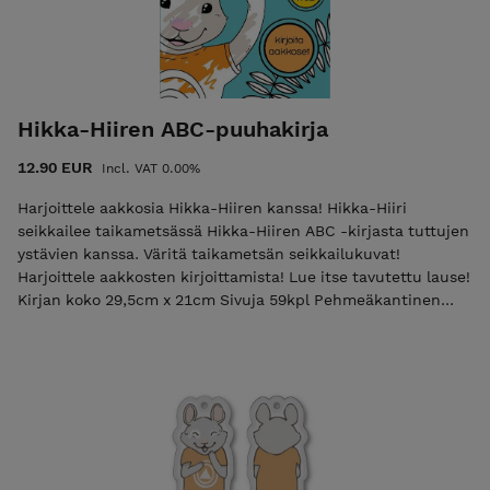
Hikka-Hiiren ABC-puuhakirja
12.90 EUR
Incl. VAT 0.00%
Harjoittele aakkosia Hikka-Hiiren kanssa! Hikka-Hiiri
seikkailee taikametsässä Hikka-Hiiren ABC -kirjasta tuttujen
ystävien kanssa. Väritä taikametsän seikkailukuvat!
Harjoittele aakkosten kirjoittamista! Lue itse tavutettu lause!
Kirjan koko 29,5cm x 21cm Sivuja 59kpl Pehmeäkantinen
Varastossa - Toimitusaika 2-4 arkipäivää + postin
toimitusaika