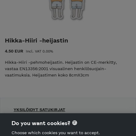
Hikka-Hiiri -heijastin
4.50 EUR
Incl. VAT 0.00%
Hikka-Hiiri -pehmoheijastin. Heijastin on CE-merkitty,
vastaa EN13356:2001 visuaalinen henkilösuojain-
vaatimuksia. Heijastimen koko 8cmX3cm
YKSILÖIDYT SATUKIRJAT
Shop Terms and Conditions
Do you want cookies? 🍪
Shop privacy policy
Choose which cookies you want to accept.