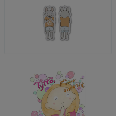
Lepakon, Anso-Ambulanssin, Vinkku-Virtahevon ja
Into-Ilmapallon luokse. Yksilöidyn seikkailun sivut
ovat hauskoja pikku tarinoita aakkoshahmojen
kommelluksista, ja usein Hikka-Hiiri ja tyttö / poika
auttavat heitä ratkaisemaan jonkinlaisen
ongelmallisen tilanteen. Seikkailun jälkeen Hikka-
Hiiri kehottaa tyttöä / poikaa muistelemaan, kenen
kaikkien luona he kävivät seikkailun kuluessa:
ystävien avulla tyttö / poika muistaa itse nimensä!
Kirja päättyy isoon halaukseen ja muistutukseen,
että ystävät pitävät aina huolta toisistaan.
Kirjasiskot Oy:n omistaa siskokset Tiina ja Terhi. Tiina
on Terhin isosisko, ja aina pienestä pitäen Tiina on
yrittänyt määräillä Terhiä. Terhi ei oikein määräilystä
tykännyt. Välillä Tiina oli kuitenkin ihan kiva isosisko,
koska hänellä oli tapana kertoa kaikenlaisia hassuja
tarinoita, mitä hän itse keksi samalla kuin kertoi
niitä. Aikuiseksi kasvettuaan, Tiina muutti Turusta