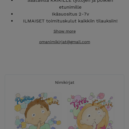
Saatavilla KAIKILLE tyttöjen ja poikien
etunimille
Ikäsuositus 2-7v
ILMAISET toimituskulut kaikkiin tilauksiin!
Jokainen kirja on erilainen, sillä tarina vaihtelee
Show more
lapsen nimen kirjainten mukaan
Saatavilla myös ABC-kirja sekä ABC-puuhakirja
omanimikirjat@gmail.com
lukemisen oppimisen tueksi ( ei yksilöityjä )
Katso esittelyvideo YouTubessa
Nimikirjan yksilöity seikkailu perustuu lapsen oman
nimen kirjaimiin. Jokaisen nimikirjan tarinat ovat
Nimikirjat
keskenään erilaisia. Jokainen nimikirja on yksilöllinen
kirja: kirjoissa ei siis vain muutu samassa tarinassa
lapsen nimi, vaan kirjojen tarinasivut ovat keskenään
erilaisia. Nimikirjoissa seikkailee Hikka-Hiiri kirjan
päähenkilön tytön tai pojan kanssa. Seikkailussa
vieraillaan taikametsän väen luona, joiden nimien
alkukirjaimista tarinan lapsi kirjan lopussa päättelee