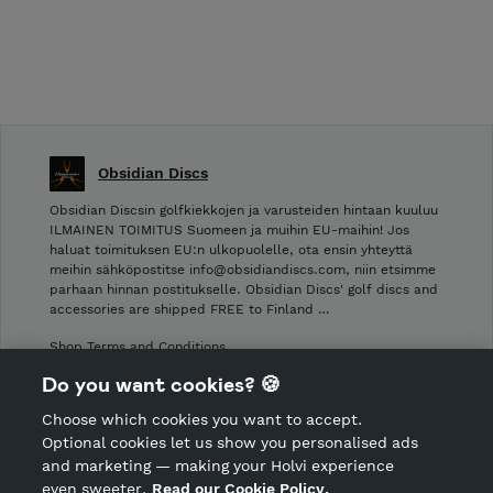
Obsidian Discs
Obsidian Discsin golfkiekkojen ja varusteiden hintaan kuuluu
ILMAINEN TOIMITUS Suomeen ja muihin EU-maihin! Jos
haluat toimituksen EU:n ulkopuolelle, ota ensin yhteyttä
meihin sähköpostitse info@obsidiandiscs.com, niin etsimme
parhaan hinnan postitukselle. Obsidian Discs' golf discs and
accessories are shipped FREE to Finland …
Shop Terms and Conditions
Shop privacy policy
Do you want cookies? 🍪
Cancellation policy
Choose which cookies you want to accept.
CANCEL ORDER
Optional cookies let us show you personalised ads
and marketing — making your Holvi experience
even sweeter.
Read our Cookie Policy.