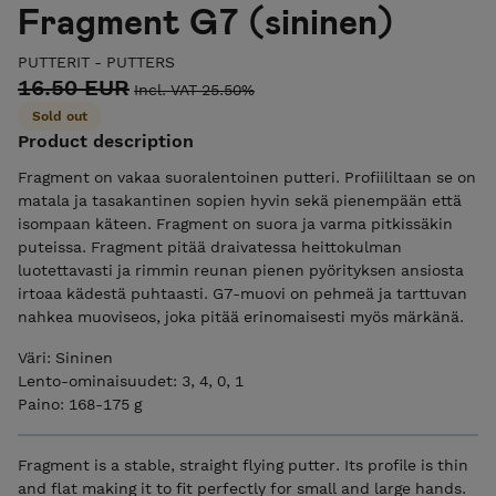
Fragment G7 (sininen)
PUTTERIT - PUTTERS
16.50 EUR
Incl. VAT 25.50%
Sold out
Product description
Fragment on vakaa suoralentoinen putteri. Profiililtaan se on
matala ja tasakantinen sopien hyvin sekä pienempään että
isompaan käteen. Fragment on suora ja varma pitkissäkin
puteissa. Fragment pitää draivatessa heittokulman
luotettavasti ja rimmin reunan pienen pyörityksen ansiosta
irtoaa kädestä puhtaasti. G7-muovi on pehmeä ja tarttuvan
nahkea muoviseos, joka pitää erinomaisesti myös märkänä.
Väri: Sininen
Lento-ominaisuudet: 3, 4, 0, 1
Paino: 168-175 g
Fragment is a stable, straight flying putter. Its profile is thin
and flat making it to fit perfectly for small and large hands.