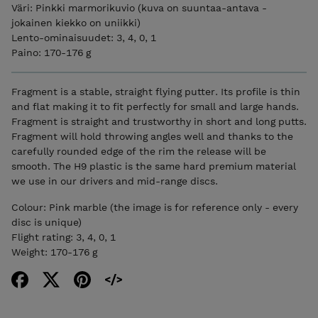
Väri: Pinkki marmorikuvio (kuva on suuntaa-antava -
jokainen kiekko on uniikki)
Lento-ominaisuudet: 3, 4, 0, 1
Paino: 170-176 g
Fragment is a stable, straight flying putter. Its profile is thin
and flat making it to fit perfectly for small and large hands.
Fragment is straight and trustworthy in short and long putts.
Fragment will hold throwing angles well and thanks to the
carefully rounded edge of the rim the release will be
smooth. The H9 plastic is the same hard premium material
we use in our drivers and mid-range discs.
Colour: Pink marble (the image is for reference only - every
disc is unique)
Flight rating: 3, 4, 0, 1
Weight: 170-176 g