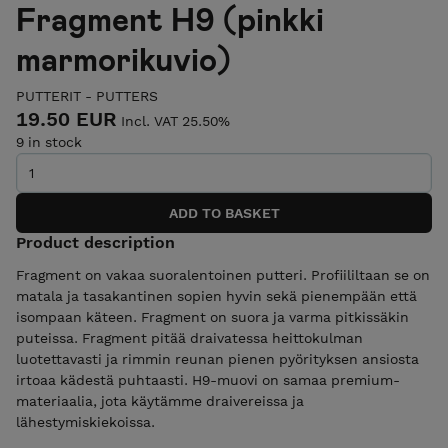
Fragment H9 (pinkki
marmorikuvio)
PUTTERIT - PUTTERS
19.50 EUR
Incl. VAT 25.50%
9 in stock
Product description
Fragment on vakaa suoralentoinen putteri. Profiililtaan se on
matala ja tasakantinen sopien hyvin sekä pienempään että
isompaan käteen. Fragment on suora ja varma pitkissäkin
puteissa. Fragment pitää draivatessa heittokulman
luotettavasti ja rimmin reunan pienen pyörityksen ansiosta
irtoaa kädestä puhtaasti. H9-muovi on samaa premium-
materiaalia, jota käytämme draivereissa ja
lähestymiskiekoissa.