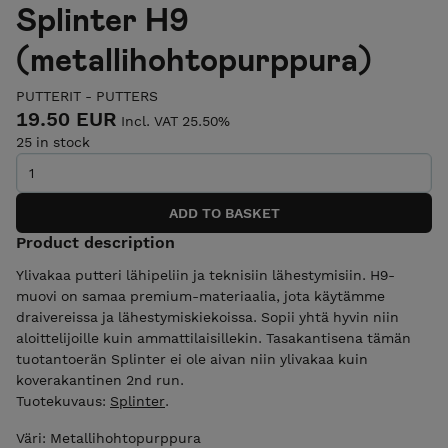
Splinter H9
(metallihohtopurppura)
PUTTERIT - PUTTERS
19.50 EUR
Incl. VAT 25.50%
25 in stock
Product description
Ylivakaa putteri lähipeliin ja teknisiin lähestymisiin. H9-
muovi on samaa premium-materiaalia, jota käytämme
draivereissa ja lähestymiskiekoissa. Sopii yhtä hyvin niin
aloittelijoille kuin ammattilaisillekin. Tasakantisena tämän
tuotantoerän Splinter ei ole aivan niin ylivakaa kuin
koverakantinen 2nd run.
Tuotekuvaus:
Splinter
.
Väri: Metallihohtopurppura