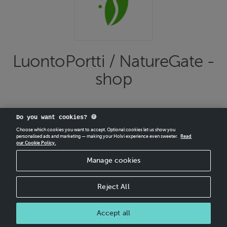
LuontoPortti / NatureGate -
shop
Do you want cookies? 🍪
Choose which cookies you want to accept. Optional cookies let us show you
personalised ads and marketing — making your Holvi experience even sweeter.
Read
our Cookie Policy.
CREATE
YOUR OWN HOLVI ONLINE STORE IN MINUTES.
Manage cookies
Holvi Payment Services Ltd is regulated by the Financial Supervisory Authority of
Finland as an Authorised Payment Institution with license to operate in the
European Economic Area.
Reject All
© 2026 Holvi Payment Services Ltd.
Shop Terms and Conditions
Accept all
CANCEL ORDER