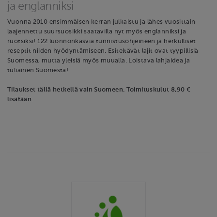
ja englanniksi
Vuonna 2010 ensimmäisen kerran julkaistu ja lähes vuosittain
laajennettu suursuosikki saatavilla nyt myös englanniksi ja
ruotsiksi! 122 luonnonkasvia tunnistusohjeineen ja herkulliset
reseptit niiden hyödyntämiseen. Esiteltävät lajit ovat tyypillisiä
Suomessa, mutta yleisiä myös muualla. Loistava lahjaidea ja
tuliainen Suomesta!
Tilaukset tällä hetkellä vain Suomeen. Toimituskulut 8,90 €
lisätään.