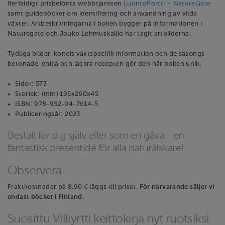
flerfaldigt prisbelönta webbtjänsten
LuontoPortti – NatureGate
samt guideböcker om identifiering och användning av vilda
växter. Artbeskrivningarna i boken bygger på informationen i
Naturegate och Jouko Lehmuskallio har tagit artbilderna.
Tydliga bilder, koncis växtspecifik information och de säsongs-
betonade, enkla och läckra recepten gör den här boken unik.
Sidor: 573
Storlek: (mm) 195x260x45
ISBN: 978-952-94-7614-5
Publiceringsår: 2023
Beställ för dig själv eller som en gåva - en
fantastisk presentidé för alla naturälskare!
Observera
Fraktkostnader på 8,90 € läggs till priset.
För närvarande säljer vi
endast böcker i Finland.
Suosittu Villiyrtti keittokirja nyt ruotsiksi