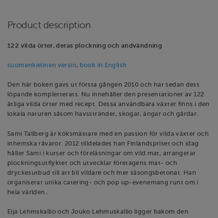
Product description
122 vilda örter, deras plockning och andvändning
suomenkielinen versio
,
book in English
Den här boken gavs ut första gången 2010 och har sedan dess
löpande kompletterats. Nu innehåller den presentationer av 122
ätliga vilda örter med recept. Dessa användbara växter finns i den
lokala naturen såsom havsstränder, skogar, ängar och gårdar.
Sami Tallberg är köksmästare med en passion för vilda växter och
inhemska råvaror. 2012 tilldelades han Finlandspriset och idag
håller Sami i kurser och föreläsningar om vild mat, arrangerar
plockningsutflykter och utvecklar företagens mat- och
dryckesutbud till att bli vildare och mer säsongsbetonat. Han
organiserar unika catering- och pop up-evenemang runt om i
hela världen..
Eija Lehmskallio och Jouko Lehmuskallio ligger bakom den