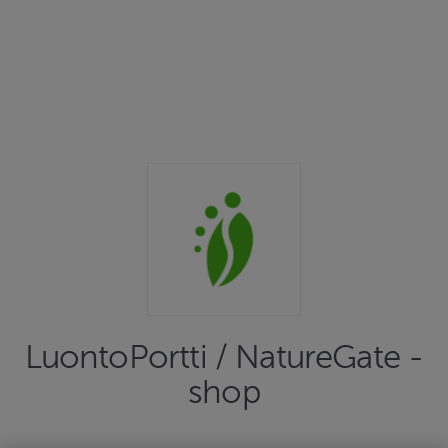
LuontoPortti / NatureGate -
shop