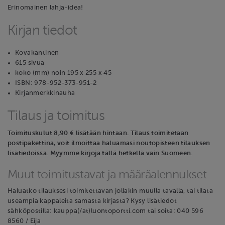
Erinomainen lahja-idea!
Kirjan tiedot
Kovakantinen
615 sivua
koko (mm) noin 195 x 255 x 45
ISBN: 978-952-373-951-2
Kirjanmerkkinauha
Tilaus ja toimitus
Toimituskulut 8,90 € lisätään hintaan. Tilaus toimitetaan
postipakettina, voit ilmoittaa haluamasi noutopisteen tilauksen
lisätiedoissa. Myymme kirjoja tällä hetkellä vain Suomeen.
Muut toimitustavat ja määräalennukset
Haluatko tilauksesi toimitettavan jollakin muulla tavalla, tai tilata
useampia kappaleita samasta kirjasta? Kysy lisätiedot
sähköpostilla: kauppa(/at)luontoportti.com tai soita: 040 596
8560 / Eija