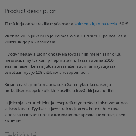
Product description
Tämä kirja on saatavilla myös osana
kolmen kirjan pakettia
, 60 €.
Vuonna 2025 julkaistiin jo kolmastoista, uudistettu painos tästä
villiyrttikirjojen klassikosta!
Hyödynnettäviä luonnonkasveja löydät niin meren rannoilta,
metsistä, niityiltä kuin pihapiiristäkin. Tässä vuonna 2010
ensimmäisen kerran julkaistussa alan suunnannäyttäjässä
esitellään nyt jo 128 villikasvia resepteineen.
Kirjan tiivis laji-informaatio sekä Samin yksinkertaiset ja
herkulliset reseptit kullekin kasville tekevät kirjasta uniikin.
Lajitietoja, keruuohjeita ja reseptejä täydentävät loistavat annos-
ja kasvikuvat. Tyylikäs, ajaton taitto ja arvokkuutta huokuva
sidosasu tekevät kunniaa kotimaamme upealle luonnolle ja sen
antimille.
Tekijöistä