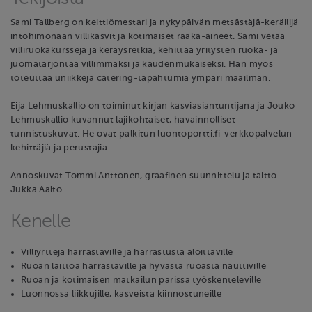
Sami Tallberg on keittiömestari ja nykypäivän metsästäjä-keräilijä
intohimonaan villikasvit ja kotimaiset raaka-aineet. Sami vetää
villiruokakursseja ja keräysretkiä, kehittää yritysten ruoka- ja
juomatarjontaa villimmäksi ja kaudenmukaiseksi. Hän myös
toteuttaa uniikkeja catering-tapahtumia ympäri maailman.
Eija Lehmuskallio on toiminut kirjan kasviasiantuntijana ja Jouko
Lehmuskallio kuvannut lajikohtaiset, havainnolliset
tunnistuskuvat. He ovat palkitun luontoportti.fi-verkkopalvelun
kehittäjiä ja perustajia.
Annoskuvat Tommi Anttonen, graafinen suunnittelu ja taitto
Jukka Aalto.
Kenelle
Villiyrttejä harrastaville ja harrastusta aloittaville
Ruoan laittoa harrastaville ja hyvästä ruoasta nauttiville
Ruoan ja kotimaisen matkailun parissa työskenteleville
Luonnossa liikkujille, kasveista kiinnostuneille