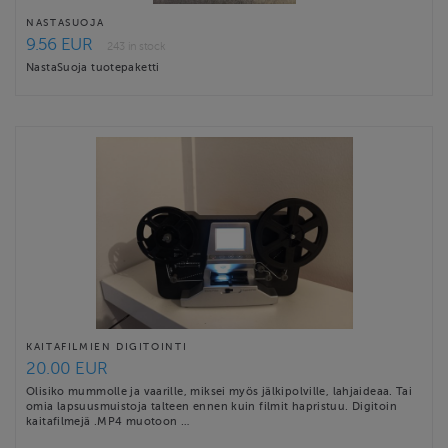
NASTASUOJA
9.56 EUR
243 in stock
NastaSuoja tuotepaketti
KAITAFILMIEN DIGITOINTI
20.00 EUR
Olisiko mummolle ja vaarille, miksei myös jälkipolville, lahjaideaa. Tai
omia lapsuusmuistoja talteen ennen kuin filmit hapristuu. Digitoin
kaitafilmejä .MP4 muotoon …