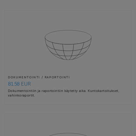
nastakenkien käyttö ilman suojia on kielletty. Tuote soveltuu
hyvin myös koville pinnoille, joilla nastakengät voivat olla
liukkaat. Uudelleensuljettavaa tuotepakkausta voi käyttää
tuotteen säilytykseen ja kuljetukseen käyttökertojen välillä.
Siirry …
Website
https://www.nastasuoja.fi
Contact email
nastasuoja@elisanet.fi
DOKUMENTOINTI / RAPORTOINTI
81.58 EUR
Dokumentointiin ja raportointiin käytetty aika. Kuntokartoitukset,
vahinkoraportit.