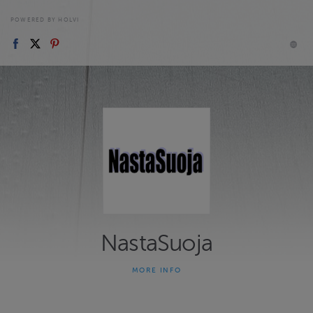
POWERED BY HOLVI
NastaSuoja
MORE INFO
Suoja nastakenkiin sisätiloissa
NastaSuojien käyttö on tarkoitettu sisätiloihin, joissa