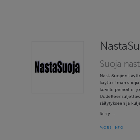
NastaSu
Suoja nast
NastaSuojien käyttö
käyttö ilman suojia
koville pinnoille, j
Uudelleensuljettav
säilytykseen ja kul
Siirry …
MORE INFO