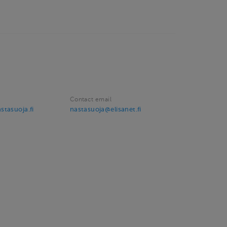
Contact email
tasuoja.fi
nastasuoja@elisanet.fi