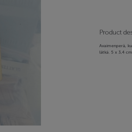
Product des
Avaimenperä, kuu
lätkä. 5 x 3,4 cm