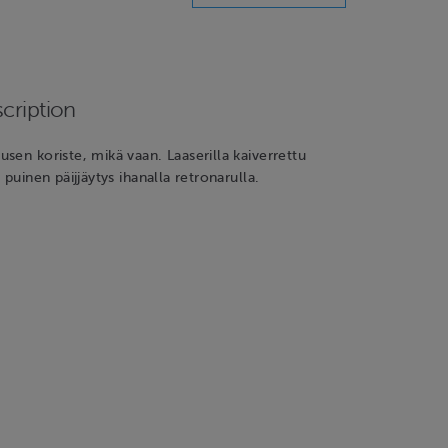
cription
sen koriste, mikä vaan. Laaserilla kaiverrettu
 puinen päijjäytys ihanalla retronarulla.