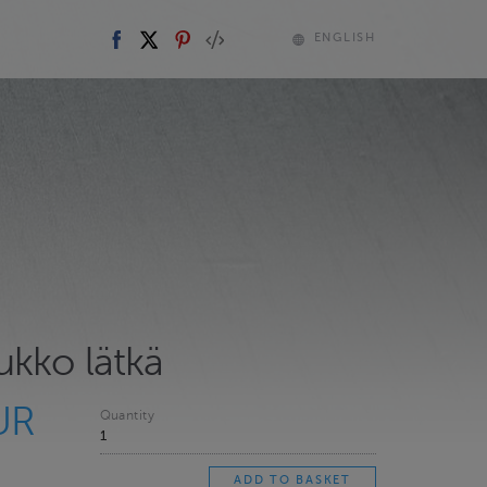
ENGLISH
ukko lätkä
UR
Quantity