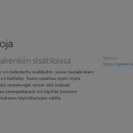
oja
akenkiin sisätiloissa
Website
https://www.nas
 on tarkoitettu sisätiloihin, joissa nastakenkien
 on kielletty. Tuote soveltuu hyvin myös
oilla nastakengät voivat olla liukkaat.
aa tuotepakkausta voi käyttää tuotteen
jetukseen käyttökertojen välillä.