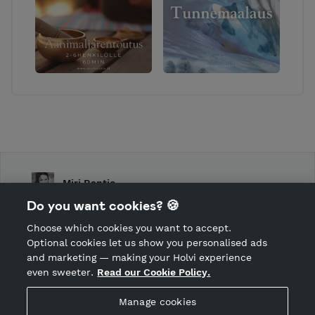
Miri Rantio
Do you want cookies? 🍪
Shop Terms and Conditions
Choose which cookies you want to accept.
CANCEL ORDER
Optional cookies let us show you personalised ads
and marketing — making your Holvi experience
even sweeter.
Read our Cookie Policy.
Hosted by Holvi
Manage cookies
Holvi Payment Services Ltd is regulated by the Financial