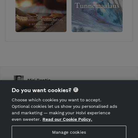
Miri Rantio
Do you want cookies? 🍪
Shop Terms and Conditions
Choose which cookies you want to accept.
CANCEL ORDER
Optional cookies let us show you personalised ads
and marketing — making your Holvi experience
even sweeter.
Read our Cookie Policy.
Hosted by Holvi
Manage cookies
Holvi Payment Services Ltd is regulated by the Financial