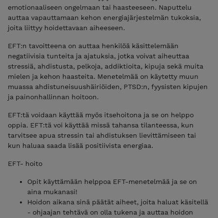
emotionaaliseen ongelmaan tai haasteeseen. Naputtelu
auttaa vapauttamaan kehon energiajärjestelmän tukoksia,
joita liittyy hoidettavaan aiheeseen.
EFT:n tavoitteena on auttaa henkilöä käsittelemään
negatiivisia tunteita ja ajatuksia, jotka voivat aiheuttaa
stressiä, ahdistusta, pelkoja, addiktioita, kipuja sekä muita
mielen ja kehon haasteita. Menetelmää on käytetty muun
muassa ahdistuneisuushäiriöiden, PTSD:n, fyysisten kipujen
ja painonhallinnan hoitoon.
EFT:tä voidaan käyttää myös itsehoitona ja se on helppo
oppia. EFT:tä voi käyttää missä tahansa tilanteessa, kun
tarvitsee apua stressin tai ahdistuksen lievittämiseen tai
kun haluaa saada lisää positiivista energiaa.
EFT- hoito
Opit käyttämään helppoa EFT-menetelmää ja se on
aina mukanasi!
Hoidon aikana sinä päätät aiheet, joita haluat käsitellä
- ohjaajan tehtävä on olla tukena ja auttaa hoidon