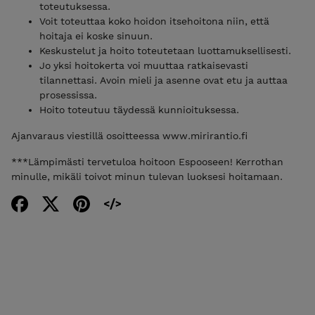
toteutuksessa.
Voit toteuttaa koko hoidon itsehoitona niin, että
hoitaja ei koske sinuun.
Keskustelut ja hoito toteutetaan luottamuksellisesti.
Jo yksi hoitokerta voi muuttaa ratkaisevasti
tilannettasi. Avoin mieli ja asenne ovat etu ja auttaa
prosessissa.
Hoito toteutuu täydessä kunnioituksessa.
Ajanvaraus viestillä osoitteessa www.mirirantio.fi
***Lämpimästi tervetuloa hoitoon Espooseen! Kerrothan
minulle, mikäli toivot minun tulevan luoksesi hoitamaan.