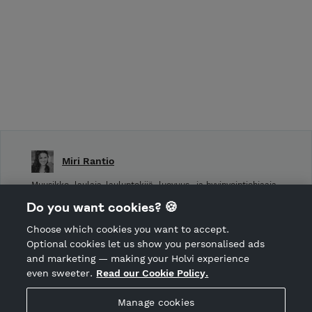
Miri Rantio
Muusikko, laulaja-lauluntekijä, luovuus- ja hyvinvointiohjaaja
Do you want cookies? 🍪
Shop Terms and Conditions
Choose which cookies you want to accept.
CANCEL ORDER
Optional cookies let us show you personalised ads
and marketing — making your Holvi experience
even sweeter.
Read our Cookie Policy.
Hosted by Holvi
Manage cookies
Holvi Payment Services Ltd is regulated by the Financial