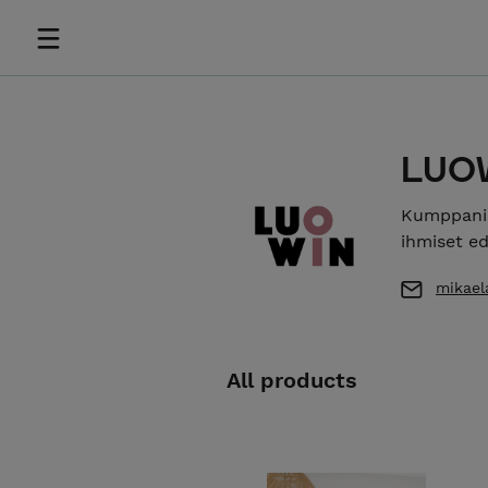
LUO
Kumppanis
ihmiset ed
mikael
All products