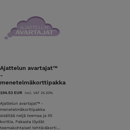
Ajattelun avartajat™
-
menetelmäkorttipakka
194.53 EUR
Incl. VAT 25.50%
Ajattelun avartajat™ -
menetelmäkorttipakka
sisältää neljä teemaa ja 55
korttia. Pakasta löydät
teemakohtaiset tehtäväkortit,