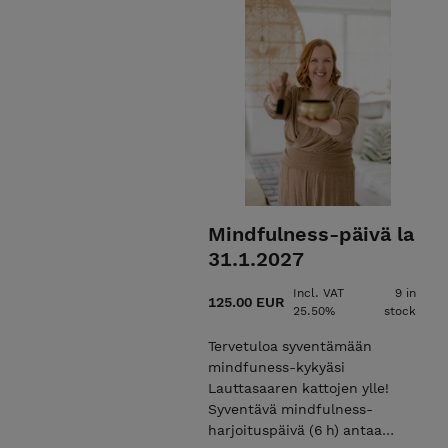
Mindfulness-päivä la
31.1.2027
Incl. VAT
9 in
125.00 EUR
25.50%
stock
Tervetuloa syventämään
mindfuness-kykyäsi
Lauttasaaren kattojen ylle!
Syventävä mindfulness-
harjoituspäivä (6 h) antaa