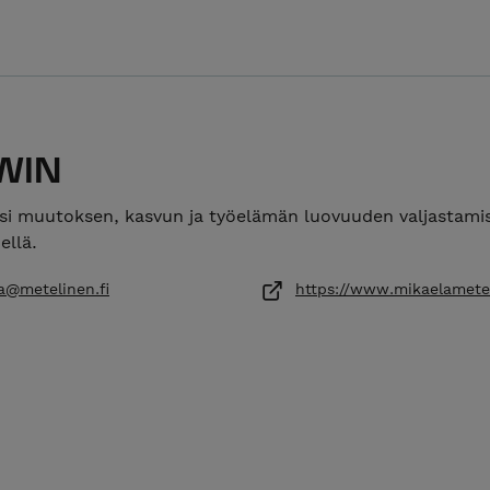
WIN
i muutoksen, kasvun ja työelämän luovuuden valjastami
ellä.
a@metelinen.fi
https://www.mikaelametel