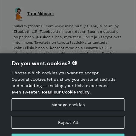
T mi Mihelmi
mihelmi@hotmail.com www.mihelmi.fi (etusivu) Mihelmi by
Elizabeth L.R (Facebook) mihelmi_design Suurin motivaatio
on perheeni ja uskon siihen, mitä teen. Korut ja käsityöt ovat
intohimoni. Tavoiteta on tarjota laadukkaita tuotteita,
kohtuullisin hinnoin. konseptimme on suunnattu kaikille
uteliaille ihmisille tässä kiehtovassa maailmassa. Etenkin …
Do you want cookies? 🍪
Shop Terms and Conditions
Choose which cookies you want to accept.
CANCEL ORDER
Optional cookies let us show you personalised ads
and marketing — making your Holvi experience
even sweeter.
Read our Cookie Policy.
Hosted by Holvi
Manage cookies
Holvi Payment Services Ltd is regulated by the Financial
Supervisory Authority of Finland as an Authorised Payment
Institution with license to operate in the European Economic
Reject All
Area.
© 2026 Holvi Payment Services Ltd.