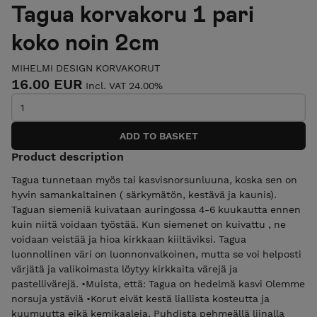
Tagua korvakoru 1 pari
koko noin 2cm
MIHELMI DESIGN KORVAKORUT
16.00 EUR
Incl. VAT 24.00%
Product description
Tagua tunnetaan myös tai kasvisnorsunluuna, koska sen on
hyvin samankaltainen ( särkymätön, kestävä ja kaunis).
Taguan siemeniä kuivataan auringossa 4-6 kuukautta ennen
kuin niitä voidaan työstää. Kun siemenet on kuivattu , ne
voidaan veistää ja hioa kirkkaan kiiltäviksi. Tagua
luonnollinen väri on luonnonvalkoinen, mutta se voi helposti
värjätä ja valikoimasta löytyy kirkkaita värejä ja
pastellivärejä. •Muista, että: Tagua on hedelmä kasvi Olemme
norsuja ystäviä •Korut eivät kestä liallista kosteutta ja
kuumuutta eikä kemikaaleja. Puhdista pehmeällä liinalla