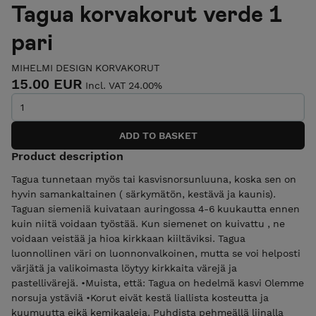
Tagua korvakorut verde 1
pari
MIHELMI DESIGN KORVAKORUT
15.00 EUR
Incl. VAT 24.00%
Product description
Tagua tunnetaan myös tai kasvisnorsunluuna, koska sen on
hyvin samankaltainen ( särkymätön, kestävä ja kaunis).
Taguan siemeniä kuivataan auringossa 4-6 kuukautta ennen
kuin niitä voidaan työstää. Kun siemenet on kuivattu , ne
voidaan veistää ja hioa kirkkaan kiiltäviksi. Tagua
luonnollinen väri on luonnonvalkoinen, mutta se voi helposti
värjätä ja valikoimasta löytyy kirkkaita värejä ja
pastellivärejä. •Muista, että: Tagua on hedelmä kasvi Olemme
norsuja ystäviä •Korut eivät kestä liallista kosteutta ja
kuumuutta eikä kemikaaleja. Puhdista pehmeällä liinalla