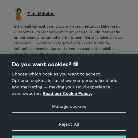
T mi Mihelmi
mihelmi@hotmail.com www.mihelmi.fi (etusivu) Mihelmi by
Elizabeth L.R (Facebook) mihelmi_design Suurin motivaatio
on perheeni ja uskon siihen, mitä teen. Korut ja käsityöt ovat
intohimoni. Tavoiteta on tarjota laadukkaita tuotteita,
kohtuullisin hinnoin. konseptimme on suunnattu kaikille
uteliaille ihmisille tässä kiehtovassa maailmassa. Etenkin …
Do you want cookies? 🍪
Shop Terms and Conditions
Choose which cookies you want to accept.
CANCEL ORDER
Optional cookies let us show you personalised ads
and marketing — making your Holvi experience
even sweeter.
Read our Cookie Policy.
Hosted by Holvi
Manage cookies
Holvi Payment Services Ltd is regulated by the Financial
Supervisory Authority of Finland as an Authorised Payment
Institution with license to operate in the European Economic
Reject All
Area.
© 2026 Holvi Payment Services Ltd.