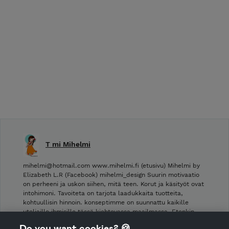
T mi Mihelmi
mihelmi@hotmail.com www.mihelmi.fi (etusivu) Mihelmi by
Elizabeth L.R (Facebook) mihelmi_design Suurin motivaatio
on perheeni ja uskon siihen, mitä teen. Korut ja käsityöt ovat
intohimoni. Tavoiteta on tarjota laadukkaita tuotteita,
kohtuullisin hinnoin. konseptimme on suunnattu kaikille
uteliaille ihmisille tässä kiehtovassa maailmassa. Etenkin …
Do you want cookies? 🍪
Shop Terms and Conditions