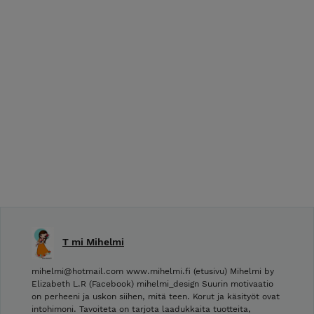
T mi Mihelmi
mihelmi@hotmail.com www.mihelmi.fi (etusivu) Mihelmi by
Elizabeth L.R (Facebook) mihelmi_design Suurin motivaatio
on perheeni ja uskon siihen, mitä teen. Korut ja käsityöt ovat
intohimoni. Tavoiteta on tarjota laadukkaita tuotteita,