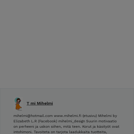
T mi Mihelmi
mihelmi@hotmail.com www.mihelmi.fi (etusivu) Mihelmi by
Elizabeth L.R (Facebook) mihelmi_design Suurin motivaatio
on perheeni ja uskon siihen, mitä teen. Korut ja käsityöt ovat
intohimoni. Tavoiteta on tarjota laadukkaita tuotteita,