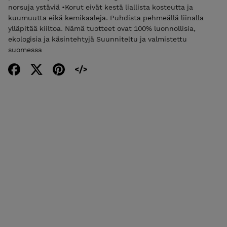
norsuja ystäviä •Korut eivät kestä liallista kosteutta ja
kuumuutta eikä kemikaaleja. Puhdista pehmeällä liinalla
ylläpitää kiiltoa. Nämä tuotteet ovat 100% luonnollisia,
ekologisia ja käsintehtyjä Suunniteltu ja valmistettu
suomessa