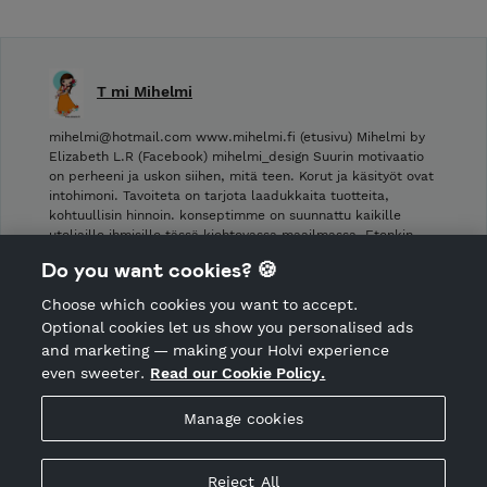
T mi Mihelmi
mihelmi@hotmail.com www.mihelmi.fi (etusivu) Mihelmi by
Elizabeth L.R (Facebook) mihelmi_design Suurin motivaatio
on perheeni ja uskon siihen, mitä teen. Korut ja käsityöt ovat
intohimoni. Tavoiteta on tarjota laadukkaita tuotteita,
kohtuullisin hinnoin. konseptimme on suunnattu kaikille
uteliaille ihmisille tässä kiehtovassa maailmassa. Etenkin …
Do you want cookies? 🍪
Shop Terms and Conditions
Choose which cookies you want to accept.
CANCEL ORDER
Optional cookies let us show you personalised ads
and marketing — making your Holvi experience
even sweeter.
Read our Cookie Policy.
Hosted by Holvi
Manage cookies
Holvi Payment Services Ltd is regulated by the Financial
Supervisory Authority of Finland as an Authorised Payment
Institution with license to operate in the European Economic
Reject All