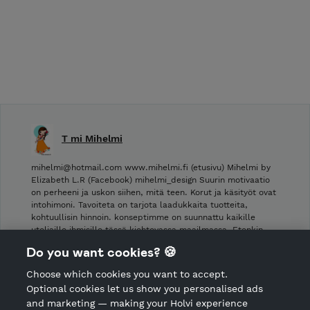
T mi Mihelmi
mihelmi@hotmail.com www.mihelmi.fi (etusivu) Mihelmi by
Elizabeth L.R (Facebook) mihelmi_design Suurin motivaatio
on perheeni ja uskon siihen, mitä teen. Korut ja käsityöt ovat
intohimoni. Tavoiteta on tarjota laadukkaita tuotteita,
kohtuullisin hinnoin. konseptimme on suunnattu kaikille
uteliaille ihmisille tässä kiehtovassa maailmassa. Etenkin …
Do you want cookies? 🍪
Shop Terms and Conditions
Choose which cookies you want to accept.
CANCEL ORDER
Optional cookies let us show you personalised ads
and marketing — making your Holvi experience